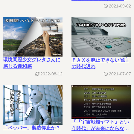
らない
2021-09-02
環境問題少女グレタさんに
ＦＡＸを廃止できない省庁
感じる違和感
の時代遅れ
2022-08-12
2021-07-07
「『宇宙戦艦ヤマト』とい
「ペッパー」製造停止か？
う時代」が未来にならなか