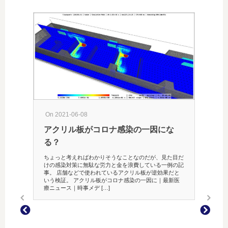
On 201
「迷い
のサー
なんとか
とりあえ
投稿も
ジをチェ
ている可能
On 2021-06-08
アクリル板がコロナ感染の一因にな
る？
ちょっと考えればわかりそうなことなのだが、見た目だ
けの感染対策に無駄な労力と金を浪費している一例の記
事。 店舗などで使われているアクリル板が逆効果だと
いう検証。 アクリル板がコロナ感染の一因に｜最新医
療ニュース｜時事メデ […]