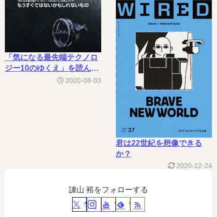
「気になる最先端テクノロ
ジー10のゆくえ」を読んで
（７）
2020-08-03
君は22世紀を想像できる
か？
2020-12-24
諌山 裕をフォローする