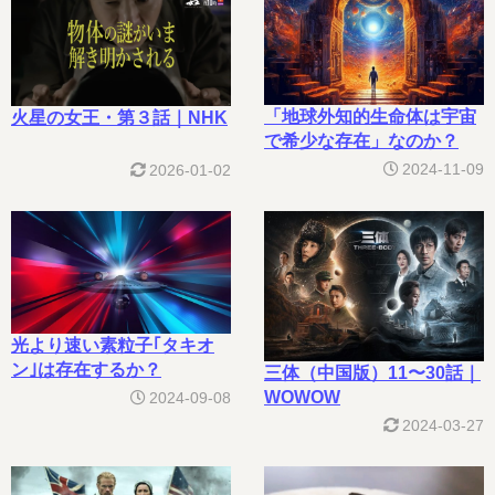
「地球外知的生命体は宇宙
火星の女王・第３話｜NHK
で希少な存在」なのか？
2024-11-09
2026-01-02
光より速い素粒子｢タキオ
ン｣は存在するか？
三体（中国版）11〜30話｜
WOWOW
2024-09-08
2024-03-27