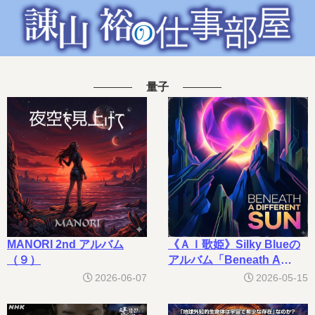
量子
MANORI 2nd アルバム
《ＡＩ歌姫》Silky Blueの
（９）
アルバム「Beneath A
Different Sun」（１）
2026-06-07
2026-05-15