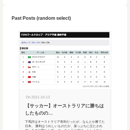
Past Posts (random select)
On 201
On 2021-10-13
恒星
【サッカー】オーストラリアに勝ちは
インター
したものの…
宙開発を
か強みだ
いと、先
下馬評はオーストラリア有利だったが、なんとか勝てた
告白「僕
日本。 勝利はうれしいものだが、崖っぷちに立たされ