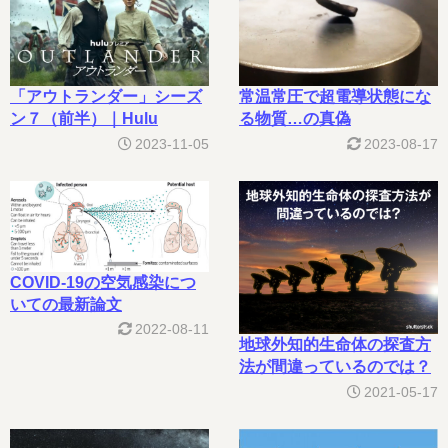
常温常圧で超電導状態にな
「アウトランダー」シーズ
る物質…の真偽
ン７（前半）｜Hulu
2023-08-17
2023-11-05
COVID-19の空気感染につ
いての最新論文
2022-08-11
地球外知的生命体の探査方
法が間違っているのでは？
2021-05-17