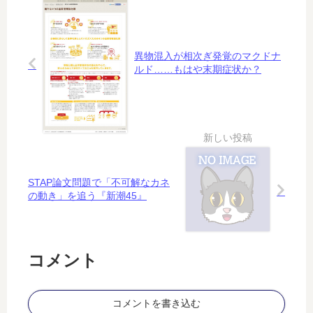
出
廃
許
版
れ
さ
20
る
れ
社
異物混入が相次ぎ発覚のマクドナ
な
ルド……もはや末期症状か？
、
い
電
？
子
化
推
進
の
共
STAP論文問題で「不可解なカネ
同
の動き」を追う『新潮45』
出
資
会
社
コメント
立
ち
上
コメントを書き込む