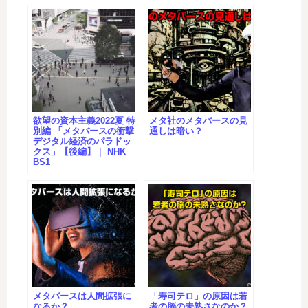
欲望の資本主義2022夏 特
メタ社のメタバースの見
別編 「メタバースの衝撃
通しは暗い？
デジタル経済のパラドッ
クス」【後編】｜ NHK
BS1
メタバースは人間拡張に
「寿司テロ」の原因は若
なるか？
者の脳の未熟さなのか？