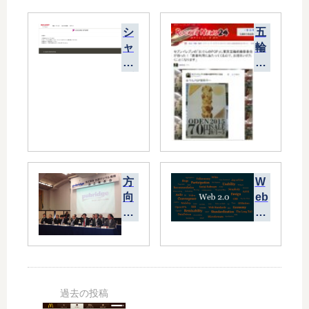
シ
五
ャ
輪
ー
エ
プ
ン
製
ブ
マ
レ
ス
ム
ク
を
の
“
抽
お
方
W
選
で
向
eb
も
ん
が
2.
つ
”
違
0
な
で
う
ビ
が
パ
だ
ジ
ら
ロ
ろ
ネ
ず
デ
→
ス
ィ
「
は
も