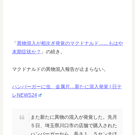
「
異物混入が相次ぎ発覚のマクドナルド……もはや
末期症状か？
」の続き。
マクドナルドの異物混入報告が止まらない。
ハンバーガーに虫、金属片…新たに混入発覚 | 日テ
レNEWS24
また新たに異物の混入が発覚した。先月
５日、埼玉県川口市の店舗で購入された
ハンバーガーから、長さ１．５センチほ