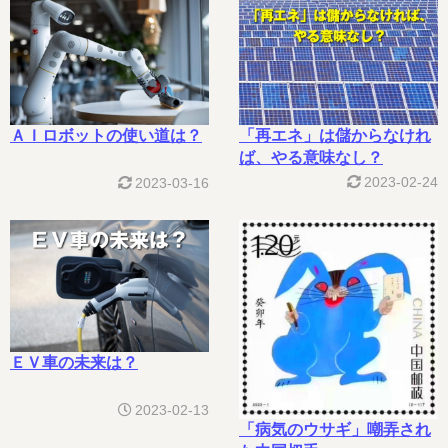
「再エネ」は儲からなけれ
ＡＩロボットの使い道は？
ば、やる意味なし？
2023-02-24
2023-03-16
ＥＶ車の未来は？
2023-02-13
「病気のウサギ」嘲弄され