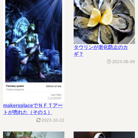
タウリンが老化防止のカ
ギ？
2023-06-09
makersplaceでＮＦＴアー
トが売れた（その１）
2023-10-22