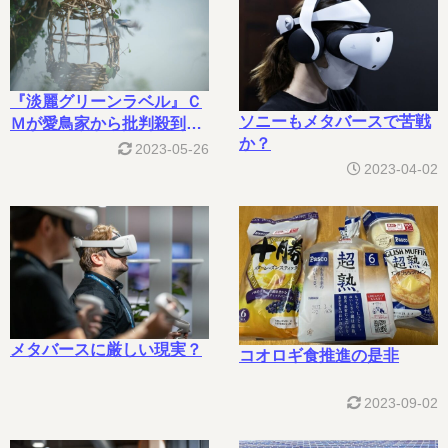
『淡麗グリーンラベル』Ｃ
ソニーもメタバースで苦戦
Ｍが愛鳥家から批判殺到ら
か？
しい
2023-05-26
2023-04-02
メタバースに厳しい現実？
コオロギ食推進の是非
2023-09-02