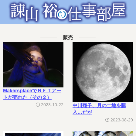
販売
MakersplaceでＮＦＴアー
トが売れた（その２）
2023-10-22
中川翔子、月の土地を購
入…だが
2023-08-29