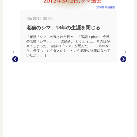
On 202
On 2012-03-02
メタ
老猫のシマ、18年の生涯を閉じる……
ちょっ
について
「老猫「シマ」の残された日々」 「追記：photo～今日
見通りに
の老猫「シマ」」 ……の続き。 とうとう…… その日が
だが、イ
来てしまった。 老猫の「シマ」が死んだ……… 昨年か
いないの
ら、何度も「もうダメかも」という危険な状態になって
いたが、 […]