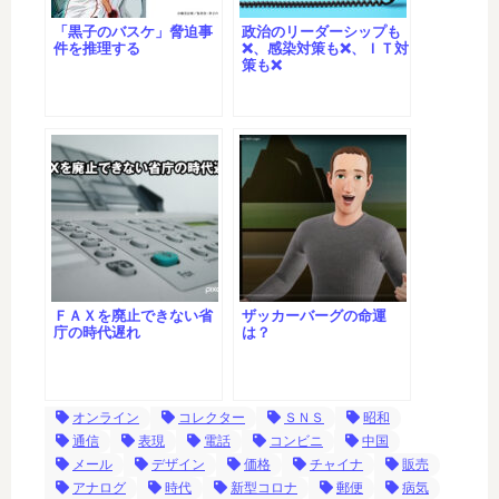
「黒子のバスケ」脅迫事
政治のリーダーシップも
件を推理する
❌、感染対策も❌、ＩＴ対
策も❌
ＦＡＸを廃止できない省
ザッカーバーグの命運
庁の時代遅れ
は？
オンライン
コレクター
ＳＮＳ
昭和
通信
表現
電話
コンビニ
中国
メール
デザイン
価格
チャイナ
販売
アナログ
時代
新型コロナ
郵便
病気