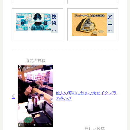
ク
Ｃ
は
Ｄ
普
-
技
ア
及
Ｒ
術
ニ
す
か
の
メ
る
ら
進
ー
だ
デ
歩
タ
ろ
ー
で
ー
う
タ
精
に
け
を
神
人
ど
サ
的
並
「
ル
に
み
紙
ベ
脆
の
の
ー
弱
生
本
ジ
他人の寿司にわさび乗せイタズラ
に
活
」
す
の愚かさ
な
を
の
る
る
方
方
？
が
法
い