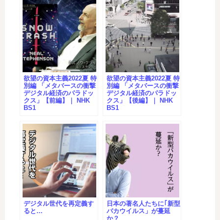
欲望の資本主義2022夏 特
欲望の資本主義2022夏 特
別編 「メタバースの衝撃
別編 「メタバースの衝撃
デジタル経済のパラドッ
デジタル経済のパラドッ
クス」【前編】｜ NHK
クス」【後編】｜ NHK
BS1
BS1
デジタル世代を再定義す
日本の著名人たちに｢新型
ると…
バカウイルス」が蔓延
か？