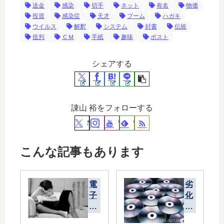
送金
感染
切手
ネット
有名
物価
投資
感染症
天才
ブーム
ハガキ
ウイルス
解釈
システム
封書
伝統
批判
ＣＭ
手紙
趣味
ポスト
シェアする
諌山 裕をフォローする
こんな記事もあります
電
劣
子
化
ブ
し
ッ
た