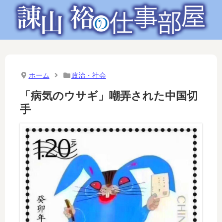
ホーム
政治・社会
「病気のウサギ」嘲弄された中国切
手