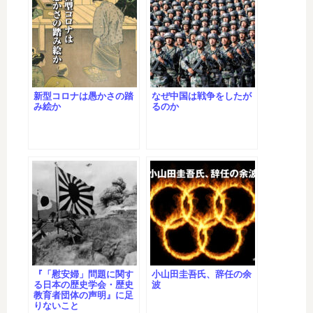
新型コロナは愚かさの踏
なぜ中国は戦争をしたが
み絵か
るのか
『「慰安婦」問題に関す
小山田圭吾氏、辞任の余
る日本の歴史学会・歴史
波
教育者団体の声明』に足
りないこと