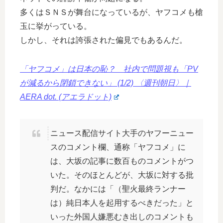
多くはＳＮＳが舞台になっているが、ヤフコメも槍
玉に挙がっている。
しかし、それは誇張された偏見でもあるんだ。
「ヤフコメ」は日本の恥？ 社内で問題視も「PV
が減るから閉鎖できない」 (1/2) 〈週刊朝日〉｜
AERA dot. (アエラドット)
ニュース配信サイト大手のヤフーニュー
スのコメント欄、通称「ヤフコメ」に
は、大坂の記事に数百ものコメントがつ
いた。そのほとんどが、大坂に対する批
判だ。なかには「（聖火最終ランナー
は）純日本人を起用するべきだった」と
いった外国人嫌悪むき出しのコメントも