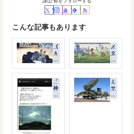
諌山 裕をフォローする
こんな記事もあります
《
メ
Ａ
タ
Ｉ
社
歌
の
姫
H
》
ori
「
ミ
Sil
zo
神
サ
ky
n
の
イ
Bl
W
手
ル
ue
orl
雲
防
の
ds
」
衛
ア
は
再
が
ル
成
び
有
バ
功