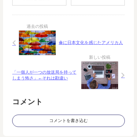
効
ム
す
か
「
る
否
B
か
か
en
？
の
ea
問
th
題
傘に日本文化を感じたアメリカ人
A
Di
ffe
re
nt
「一個人が一つの放送局を持って
しまう怖さ」←それは勘違い
S
un
」
（
コメント
11
）
コメントを書き込む