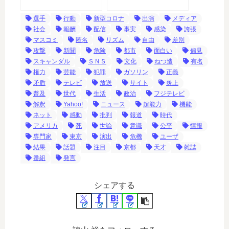
選手
行動
新型コロナ
出演
メディア
社会
報酬
配信
事実
感染
誇張
マスコミ
匿名
リズム
自由
差別
攻撃
新聞
危険
都市
面白い
偏見
スキャンダル
ＳＮＳ
文化
ねつ造
有名
権力
芸能
犯罪
ガソリン
正義
矛盾
テレビ
放送
サイト
炎上
普及
世代
生活
政治
フジテレビ
解釈
Yahoo!
ニュース
超能力
機能
ネット
感動
批判
報道
時代
アメリカ
死
世論
意識
公平
情報
専門家
東京
演出
危機
ユーザ
結果
話題
注目
京都
天才
雑誌
番組
発言
シェアする