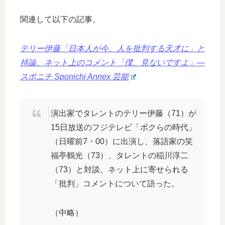
関連して以下の記事。
テリー伊藤「日本人が今、人を批判する天才に」と
持論、ネット上のコメント「僕、見ないですよ」―
スポニチ Sponichi Annex 芸能
演出家でタレントのテリー伊藤（71）が
15日放送のフジテレビ「ボクらの時代」
（日曜前7・00）に出演し、落語家の笑
福亭鶴光（73）、タレントの稲川淳二
（73）と対談。ネット上に寄せられる
「批判」コメントについて語った。
（中略）