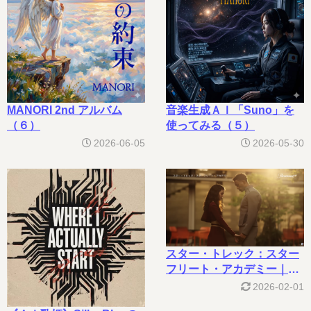
MANORI 2nd アルバム
音楽生成ＡＩ「Suno」を
（６）
使ってみる（５）
2026-06-05
2026-05-30
スター・トレック：スター
フリート・アカデミー｜
Paramount+
2026-02-01