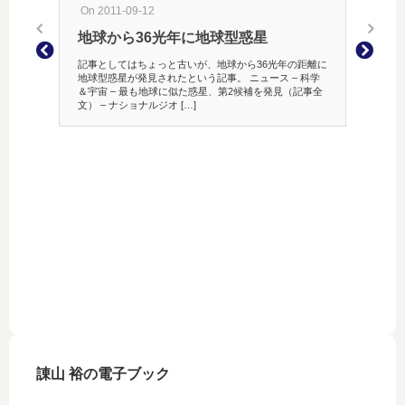
On 2011-09-12
地球から36光年に地球型惑星
記事としてはちょっと古いが、地球から36光年の距離に
地球型惑星が発見されたという記事。 ニュース – 科学
＆宇宙 – 最も地球に似た惑星、第2候補を発見（記事全
文） – ナショナルジオ […]
On 200
レビ
観てきた
先行ロー
違いなし
シネマで
りくらい
諌山 裕の電子ブック