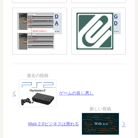
ル
ス
ア
に
D
G
ナ
暗
A
D
ウ
雲
Z
bb
ン
か
St
Pr
サ
？
ud
es
ー
io
s
「
4.
At
沢
x
ta
村
を
ch
碧
い
m
」
ろ
en
は
い
ts
ブ
ゲームの良し悪し
ろ
で
レ
と
、
イ
使
ユ
ク
っ
ー
す
Web 2.0ビジネスは廃れる
て
ザ
る
み
登
か