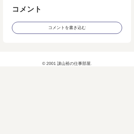
る
録
？
(5
な
コメント
1)
し
で
も
コメントを書き込む
画
像
を
添
付
© 2001 諌山裕の仕事部屋.
す
る
方
法