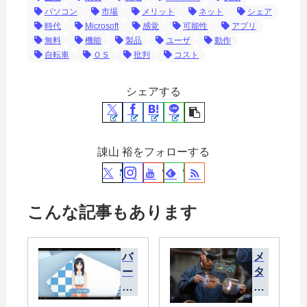
パソコン
市場
メリット
ネット
シェア
時代
Microsoft
感覚
可能性
アプリ
無料
機能
製品
ユーザ
動作
自転車
ＯＳ
批判
コスト
シェアする
諌山 裕をフォローする
こんな記事もあります
バ
メ
ー
タ
チ
バ
ャ
ー