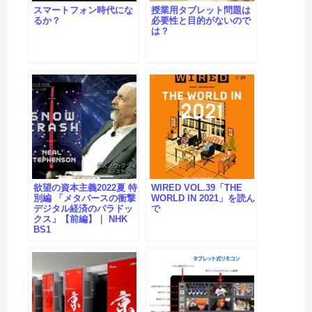
スマートフォン時代にな
授業用タブレット問題は
るか？
必要性と目的がないので
は？
欲望の資本主義2022夏 特
WIRED VOL.39「THE
別編 「メタバースの衝撃
WORLD IN 2021」を読ん
デジタル経済のパラドッ
で
クス」【前編】｜ NHK
BS1