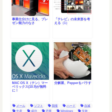
事業仕分けに見る、プレ
「テレビ」の未来形を考
ゼン能力のなさ
える（1）
MAC OS X（テン）マー
分解屋、Pepperをバラす
ベリックス(10.9)が無料
に！
メール
ソフト
我慢
ハード
自滅
生産
成功
恐竜
Windows
失敗