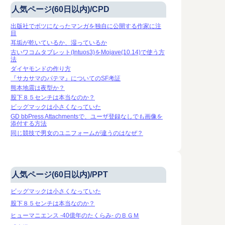
人気ページ(60日以内)/CPD
出版社でボツになったマンガを独自に公開する作家に注
目
耳垢が乾いているか、湿っているか
古いワコムタブレット(Intuos3)をMojave(10.14)で使う方
法
ダイヤモンドの作り方
『サカサマのパテマ』についてのSF考証
熊本地震は夜型か？
股下８５センチは本当なのか？
ビッグマックは小さくなっていた
GD bbPress Attachmentsで、ユーザ登録なしでも画像を
添付する方法
同じ競技で男女のユニフォームが違うのはなぜ？
人気ページ(60日以内)/PPT
ビッグマックは小さくなっていた
股下８５センチは本当なのか？
ヒューマニエンス -40億年のたくらみ- のＢＧＭ