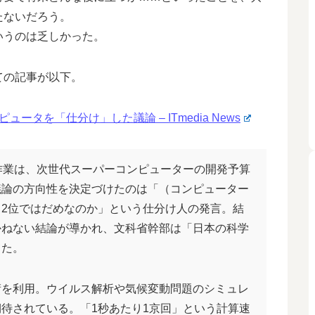
たないだろう。
いうのは乏しかった。
ての記事が以下。
タを「仕分け」した議論 – ITmedia News
作業は、次世代スーパーコンピューターの開発予算
議論の方向性を決定づけたのは「（コンピューター
2位ではだめなのか」という仕分け人の発言。結
かねない結論が導かれ、文科省幹部は「日本の科学
てた。
術を利用。ウイルス解析や気候変動問題のシミュレ
待されている。「1秒あたり1京回」という計算速