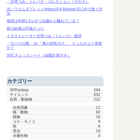
「古塔つみ」トレパク・コレクション（その４）
古いワコムタブレット(Intuos3)をMojave(10.14)で使う方
法
地球は年間1.5㎝ずつ太陽から離れている？
昔の給食は不味かった
イラストレーター古塔つみ「トレパク」疑惑
「タバコの煙」 vs 「車の排気ガス」、どっちがより有害
か？
SOCチェックシート（自動計算付き）
カテゴリー
SF/Fantasy
294
サイエンス
632
自然・動植物
212
自然現象
12
猫・動物
92
植物
18
コケ・キノコ
9
鳥
6
昆虫
19
水棲生物
3