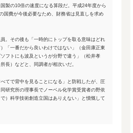
国製の10倍の速度になる算段だ。平成24年度から
円の国費が今後必要なため、財務省は見直しを求め
議員。その後も「一時的にトップを取る意味はどれ
官）「一番だから良いわけではない」（金田康正東
ばソフトにも波及というが分野で違う」（松井孝
ー所長）などと、同調者が相次いだ。
すべてで背中を見ることになる」と防戦したが、圧
。同研究所の理事長でノーベル化学賞受賞者の野依
しで）科学技術創造立国はありえない」と憤慨して