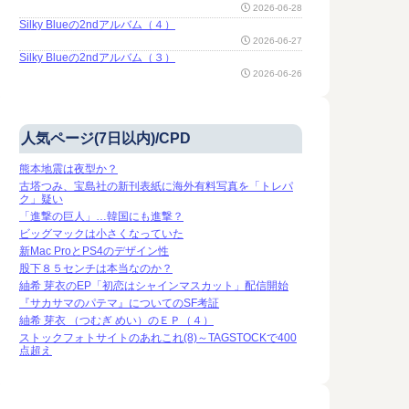
2026-06-28
Silky Blueの2ndアルバム（４）
2026-06-27
Silky Blueの2ndアルバム（３）
2026-06-26
人気ページ(7日以内)/CPD
熊本地震は夜型か？
古塔つみ、宝島社の新刊表紙に海外有料写真を「トレパ
ク」疑い
「進撃の巨人」…韓国にも進撃？
ビッグマックは小さくなっていた
新Mac ProとPS4のデザイン性
股下８５センチは本当なのか？
紬希 芽衣のEP「初恋はシャインマスカット」配信開始
『サカサマのパテマ』についてのSF考証
紬希 芽衣 （つむぎ めい）のＥＰ（４）
ストックフォトサイトのあれこれ(8)～TAGSTOCKで400
点超え