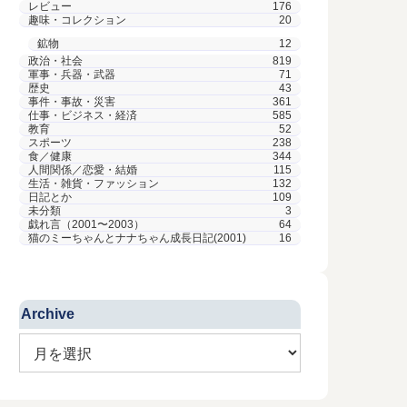
レビュー
176
趣味・コレクション
20
鉱物
12
政治・社会
819
軍事・兵器・武器
71
歴史
43
事件・事故・災害
361
仕事・ビジネス・経済
585
教育
52
スポーツ
238
食／健康
344
人間関係／恋愛・結婚
115
生活・雑貨・ファッション
132
日記とか
109
未分類
3
戯れ言（2001〜2003）
64
猫のミーちゃんとナナちゃん成長日記(2001)
16
Archive