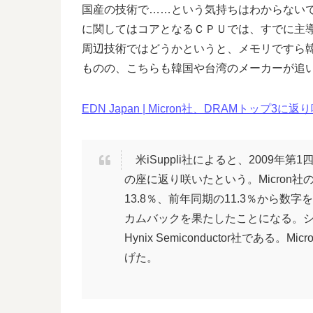
国産の技術で……という気持ちはわからない
に関してはコアとなるＣＰＵでは、すでに主
周辺技術ではどうかというと、メモリですら
ものの、こちらも韓国や台湾のメーカーが追
EDN Japan | Micron社、DRAMトップ3に返
米iSuppli社によると、2009年第1四半
の座に返り咲いたという。Micron社
13.8％、前年同期の11.3％から数
カムバックを果たしたことになる。シェアトッ
Hynix Semiconductor社であ
げた。