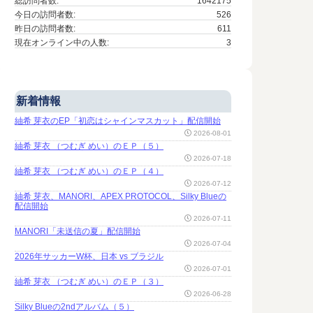
総訪問者数:
1642175
今日の訪問者数:
526
昨日の訪問者数:
611
現在オンライン中の人数:
3
新着情報
紬希 芽衣のEP「初恋はシャインマスカット」配信開始
2026-08-01
紬希 芽衣 （つむぎ めい）のＥＰ（５）
2026-07-18
紬希 芽衣 （つむぎ めい）のＥＰ（４）
2026-07-12
紬希 芽衣、MANORI、APEX PROTOCOL、Silky Blueの
配信開始
2026-07-11
MANORI「未送信の夏」配信開始
2026-07-04
2026年サッカーW杯、日本 vs ブラジル
2026-07-01
紬希 芽衣 （つむぎ めい）のＥＰ（３）
2026-06-28
Silky Blueの2ndアルバム（５）