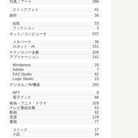
写真／アート
296
ストックフォト
41
創作
56
短歌
53
フィクション
3
ネット／コンピュータ
637
メタバース
36
ロボット・AI
151
テクノロジー全般
209
アプリケーション
141
Wordpress
20
Adobe
7
DAZ Studio
62
Logic Studio
23
デジタル／AV機器
292
NFT
8
電子ブック
88
映画・アニメ・ドラマ
329
テレビ番組全般
63
動画
82
音楽
129
書籍
77
コミック
17
小説
34