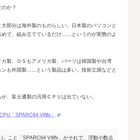
なのか？
と大部分は海外製のものらしい。日本製のパソコンと
集めで、組み立てているだけ……というのが実態のよ
リカ製、ＯＳもアメリカ製、パーツは韓国製や台湾
ョンも外国製……という製品は多い。技術立国などと
るが、富士通製の汎用ＣＰＵは出ていない。
U「SPARC64 VIIIfx」
」こと「SPARC64 VIIIfx」がそれで、浮動小数点