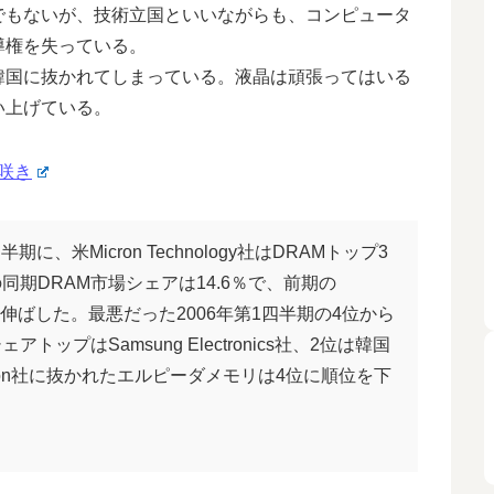
でもないが、技術立国といいながらも、コンピュータ
導権を失っている。
韓国に抜かれてしまっている。液晶は頑張ってはいる
い上げている。
り咲き
期に、米Micron Technology社はDRAMトップ3
の同期DRAM市場シェアは14.6％で、前期の
字を伸ばした。最悪だった2006年第1四半期の4位から
プはSamsung Electronics社、2位は韓国
る。Micron社に抜かれたエルピーダメモリは4位に順位を下