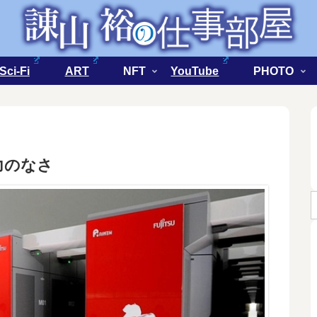
Sci-Fi
ART
NFT
YouTube
PHOTO
力のなさ