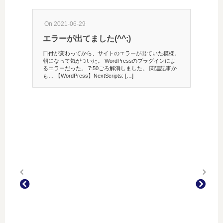
On 2021-06-29
エラーが出てました(^^;)
日付が変わってから、サイトのエラーが出ていた模様。
朝になって気がついた。 WordPressのプラグインによ
るエラーだった。 7:50ごろ解消しました。 関連記事か
も… 【WordPress】NextScripts: […]
On 201
報道
ウクラ
懸念さ
政府を批
ャスターが