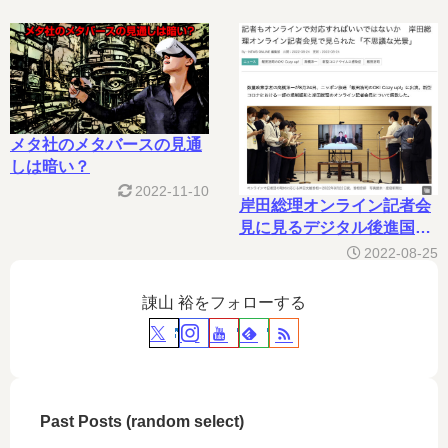
メタ社のメタバースの見通
しは暗い？
2022-11-10
岸田総理オンライン記者会
見に見るデジタル後進国の
日本
2022-08-25
諌山 裕をフォローする
Past Posts (random select)