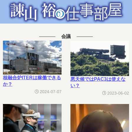
会議
核融合炉ITERは稼働できる
悪天候ではPAC3は使えな
か？
い？
2024-07-07
2023-06-02