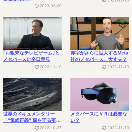
2022-11-10
2023-03-06
｢お粗末なテレビゲーム｣と
赤字がさらに拡大するMeta
メタバースに辛口意見
社のメタバース←大丈夫？
2022-11-10
2022-11-10
世界のドキュメンタリー
メタバースにＶＲは必要な
「“気候正義” 森を守る英独
い？
市民の闘い」｜NHK BS1
2022-10-27
2022-11-10