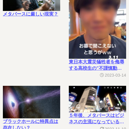
メタバースに厳しい現実？
東日本大震災犠牲者を侮辱
する高校生の“不謹慎動
画”が大炎上
2023-03-14
５年後、メタバースはビジ
ブラックホールに特異点は
ネスの主流になっている
存在しない？
か？