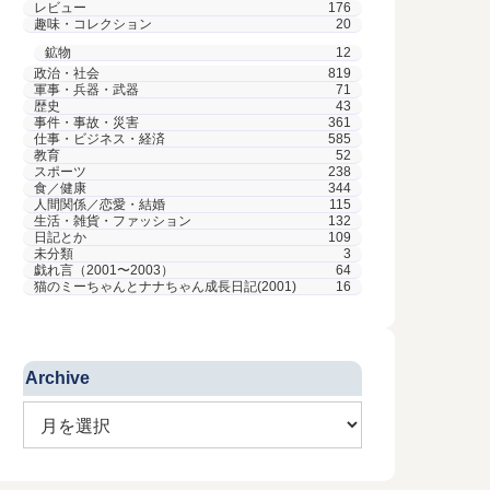
レビュー
176
趣味・コレクション
20
鉱物
12
政治・社会
819
軍事・兵器・武器
71
歴史
43
事件・事故・災害
361
仕事・ビジネス・経済
585
教育
52
スポーツ
238
食／健康
344
人間関係／恋愛・結婚
115
生活・雑貨・ファッション
132
日記とか
109
未分類
3
戯れ言（2001〜2003）
64
猫のミーちゃんとナナちゃん成長日記(2001)
16
Archive