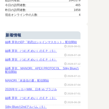
総訪問者数:
1645179
今日の訪問者数:
465
昨日の訪問者数:
1858
現在オンライン中の人数:
4
新着情報
紬希 芽衣のEP「初恋はシャインマスカット」配信開始
2026-08-01
紬希 芽衣 （つむぎ めい）のＥＰ（５）
2026-07-18
紬希 芽衣 （つむぎ めい）のＥＰ（４）
2026-07-12
紬希 芽衣、MANORI、APEX PROTOCOL、Silky Blueの
配信開始
2026-07-11
MANORI「未送信の夏」配信開始
2026-07-04
2026年サッカーW杯、日本 vs ブラジル
2026-07-01
紬希 芽衣 （つむぎ めい）のＥＰ（３）
2026-06-28
Silky Blueの2ndアルバム（５）