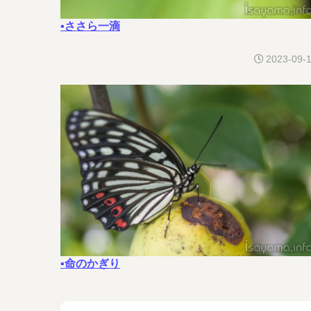
▪ささら一滴
2023-09-
▪命のかぎり