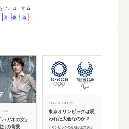
裕をフォローする
On 2022-10
On 2020-03-25
｢お粗末
06-24
東京オリンピックは呪
ム｣とメ
われた大会なのか？
「ハガネの女」
口意見
差別の背景
オリンピックの延期が正式決定
今日も、メ