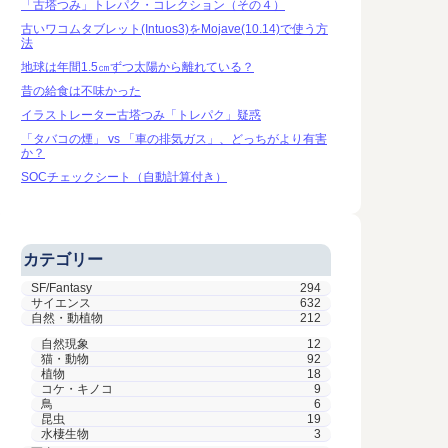
「古塔つみ」トレパク・コレクション（その４）
古いワコムタブレット(Intuos3)をMojave(10.14)で使う方
法
地球は年間1.5㎝ずつ太陽から離れている？
昔の給食は不味かった
イラストレーター古塔つみ「トレパク」疑惑
「タバコの煙」 vs 「車の排気ガス」、どっちがより有害
か？
SOCチェックシート（自動計算付き）
カテゴリー
SF/Fantasy
294
サイエンス
632
自然・動植物
212
自然現象
12
猫・動物
92
植物
18
コケ・キノコ
9
鳥
6
昆虫
19
水棲生物
3