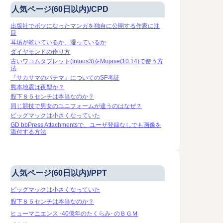
人気ページ(60日以内)/CPD
出版社でボツになったマンガを独自に公開する作家に注
目
耳垢が乾いているか、湿っているか
ダイヤモンドの作り方
古いワコムタブレット(Intuos3)をMojave(10.14)で使う方
法
『サカサマのパテマ』についてのSF考証
熊本地震は夜型か？
股下８５センチは本当なのか？
同じ競技で男女のユニフォームが違うのはなぜ？
ビッグマックは小さくなっていた
GD bbPress Attachmentsで、ユーザ登録なしでも画像を
添付する方法
人気ページ(60日以内)/PPT
ビッグマックは小さくなっていた
股下８５センチは本当なのか？
ヒューマニエンス -40億年のたくらみ- のＢＧＭ