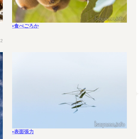
▪食べごろか
22
▪表面張力