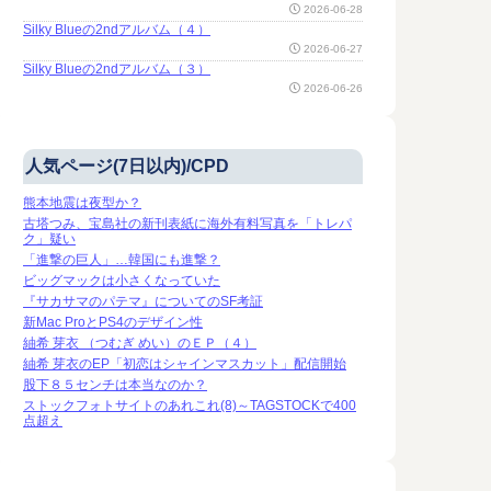
2026-06-28
Silky Blueの2ndアルバム（４）
2026-06-27
Silky Blueの2ndアルバム（３）
2026-06-26
人気ページ(7日以内)/CPD
熊本地震は夜型か？
古塔つみ、宝島社の新刊表紙に海外有料写真を「トレパ
ク」疑い
「進撃の巨人」…韓国にも進撃？
ビッグマックは小さくなっていた
『サカサマのパテマ』についてのSF考証
新Mac ProとPS4のデザイン性
紬希 芽衣 （つむぎ めい）のＥＰ（４）
紬希 芽衣のEP「初恋はシャインマスカット」配信開始
股下８５センチは本当なのか？
ストックフォトサイトのあれこれ(8)～TAGSTOCKで400
点超え