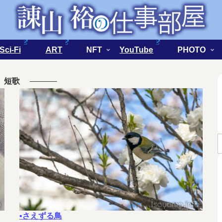
Sci-Fi
ART
NFT
YouTube
PHOTO
短歌
▪さえずる鳥