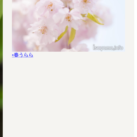
▪春うらら