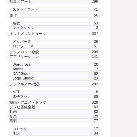
写真／アート
296
ストックフォト
41
創作
56
短歌
53
フィクション
3
ネット／コンピュータ
637
メタバース
36
ロボット・AI
151
テクノロジー全般
209
アプリケーション
141
Wordpress
20
Adobe
7
DAZ Studio
62
Logic Studio
23
デジタル／AV機器
292
NFT
8
電子ブック
88
映画・アニメ・ドラマ
329
テレビ番組全般
63
動画
82
音楽
129
書籍
77
コミック
17
小説
34