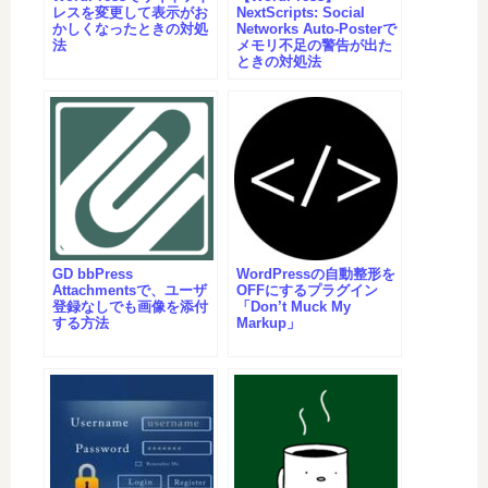
レスを変更して表示がお
NextScripts: Social
かしくなったときの対処
Networks Auto-Posterで
法
メモリ不足の警告が出た
ときの対処法
GD bbPress
WordPressの自動整形を
Attachmentsで、ユーザ
OFFにするプラグイン
登録なしでも画像を添付
「Don’t Muck My
する方法
Markup」