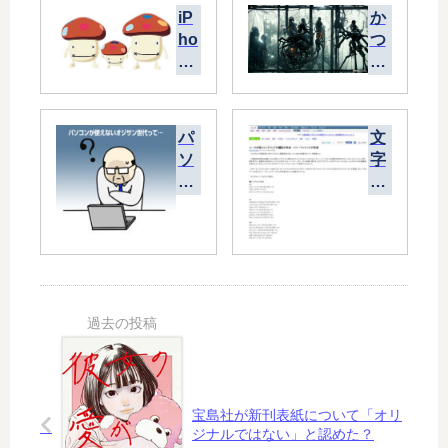
iP
か
ho
つ
ne
て
が
通
な
っ
い
た
パ
文
の
道
ソ
字
は
…
コ
化
ド
Ｗ
ン
け
コ
Ｅ
が
「
モ
Ｂ
使
イ
ダ
メ
え
ン
ケ
デ
な
グ
！
ィ
い
ラ
ア
オ
ン
の
ジ
ド
今
サ
代
昔
ン
楓
宝島社が新刊表紙について「オリ
世
シ
ジナルではない」と認めた？
代
」