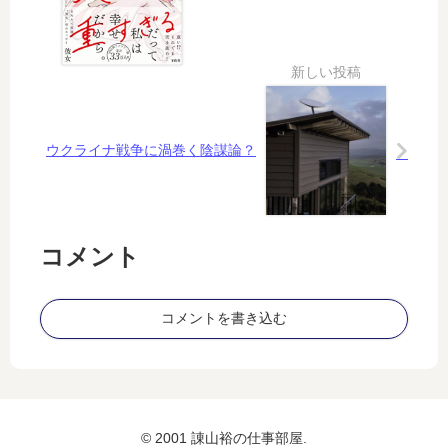
っ
の
て
原
…
因
ウクライナ戦争に渦巻く陰謀論？
コメント
コメントを書き込む
© 2001 諌山裕の仕事部屋.