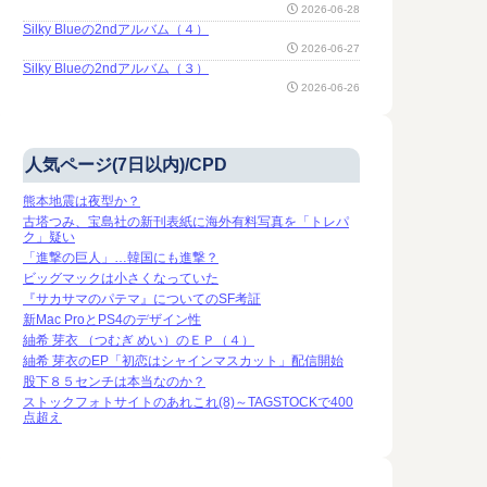
2026-06-28
Silky Blueの2ndアルバム（４）
2026-06-27
Silky Blueの2ndアルバム（３）
2026-06-26
人気ページ(7日以内)/CPD
熊本地震は夜型か？
古塔つみ、宝島社の新刊表紙に海外有料写真を「トレパ
ク」疑い
「進撃の巨人」…韓国にも進撃？
ビッグマックは小さくなっていた
『サカサマのパテマ』についてのSF考証
新Mac ProとPS4のデザイン性
紬希 芽衣 （つむぎ めい）のＥＰ（４）
紬希 芽衣のEP「初恋はシャインマスカット」配信開始
股下８５センチは本当なのか？
ストックフォトサイトのあれこれ(8)～TAGSTOCKで400
点超え