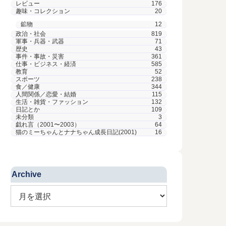
レビュー
176
趣味・コレクション
20
鉱物
12
政治・社会
819
軍事・兵器・武器
71
歴史
43
事件・事故・災害
361
仕事・ビジネス・経済
585
教育
52
スポーツ
238
食／健康
344
人間関係／恋愛・結婚
115
生活・雑貨・ファッション
132
日記とか
109
未分類
3
戯れ言（2001〜2003）
64
猫のミーちゃんとナナちゃん成長日記(2001)
16
Archive