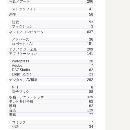
写真／アート
296
ストックフォト
41
創作
56
短歌
53
フィクション
3
ネット／コンピュータ
637
メタバース
36
ロボット・AI
151
テクノロジー全般
209
アプリケーション
141
Wordpress
20
Adobe
7
DAZ Studio
62
Logic Studio
23
デジタル／AV機器
292
NFT
8
電子ブック
88
映画・アニメ・ドラマ
329
テレビ番組全般
63
動画
82
音楽
129
書籍
77
コミック
17
小説
34