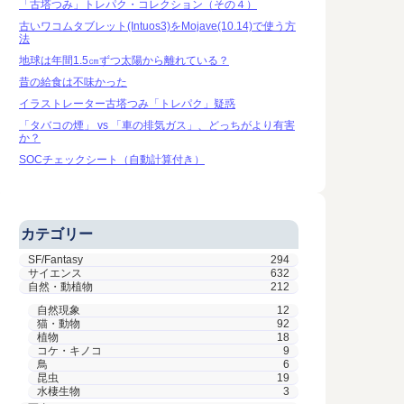
「古塔つみ」トレパク・コレクション（その４）
古いワコムタブレット(Intuos3)をMojave(10.14)で使う方
法
地球は年間1.5㎝ずつ太陽から離れている？
昔の給食は不味かった
イラストレーター古塔つみ「トレパク」疑惑
「タバコの煙」 vs 「車の排気ガス」、どっちがより有害
か？
SOCチェックシート（自動計算付き）
カテゴリー
SF/Fantasy
294
サイエンス
632
自然・動植物
212
自然現象
12
猫・動物
92
植物
18
コケ・キノコ
9
鳥
6
昆虫
19
水棲生物
3