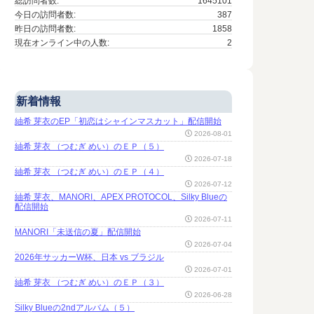
総訪問者数:
1645101
今日の訪問者数:
387
昨日の訪問者数:
1858
現在オンライン中の人数:
2
新着情報
紬希 芽衣のEP「初恋はシャインマスカット」配信開始
2026-08-01
紬希 芽衣 （つむぎ めい）のＥＰ（５）
2026-07-18
紬希 芽衣 （つむぎ めい）のＥＰ（４）
2026-07-12
紬希 芽衣、MANORI、APEX PROTOCOL、Silky Blueの
配信開始
2026-07-11
MANORI「未送信の夏」配信開始
2026-07-04
2026年サッカーW杯、日本 vs ブラジル
2026-07-01
紬希 芽衣 （つむぎ めい）のＥＰ（３）
2026-06-28
Silky Blueの2ndアルバム（５）