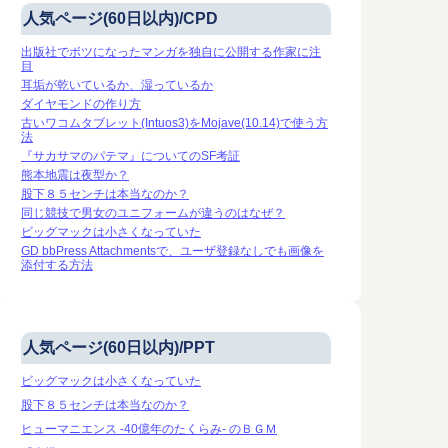
人気ページ(60日以内)/CPD
出版社でボツになったマンガを独自に公開する作家に注
目
耳垢が乾いているか、湿っているか
ダイヤモンドの作り方
古いワコムタブレット(Intuos3)をMojave(10.14)で使う方
法
『サカサマのパテマ』についてのSF考証
熊本地震は夜型か？
股下８５センチは本当なのか？
同じ競技で男女のユニフォームが違うのはなぜ？
ビッグマックは小さくなっていた
GD bbPress Attachmentsで、ユーザ登録なしでも画像を
添付する方法
人気ページ(60日以内)/PPT
ビッグマックは小さくなっていた
股下８５センチは本当なのか？
ヒューマニエンス -40億年のたくらみ- のＢＧＭ