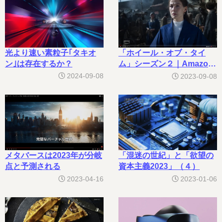
光より速い素粒子｢タキオ
「ホイール・オブ・タイ
ン｣は存在するか？
ム」シーズン２｜Amazon
Prime Video
2024-09-08
2023-09-08
メタバースは2023年が分岐
「混迷の世紀」と「欲望の
点と予測される
資本主義2023」（４）
2023-04-16
2023-01-06