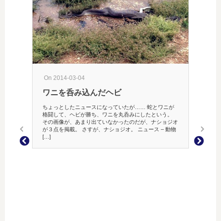
On 200
iTu
最近は、
た。 メイ
On 2014-03-04
が、パソ
ワニを呑み込んだヘビ
る。 
[…]
ちょっとしたニュースになっていたが…… 蛇とワニが
格闘して、ヘビが勝ち、ワニを丸呑みにしたという。
その画像が、あまり出ていなかったのだが、ナショジオ
が３点を掲載。 さすが、ナショジオ。 ニュース – 動物
[…]