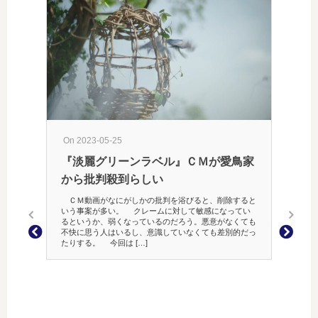
On 2023-05-25
On 201
『淡麗グリーンラベル』ＣＭが愛鳥家
「マ
から批判殺到らしい
科学系の
「マヨラ
ＣＭ動画がなにがしかの批判を浴びると、削除すると
ずいて、
いう事案が多い。 クレームに対して敏感になってい
存在実証
るというか、弱くなっているのだろう。悪意がなくても
聞 幻の
不快に思う人はいるし、意識していなくても差別的だっ
たりする。 今回は […]