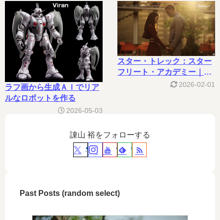
スター・トレック：スター
フリート・アカデミー｜
Paramount+
2026-02-01
ラフ画から生成ＡＩでリア
ルなロボットを作る
2026-05-03
諌山 裕をフォローする
Past Posts (random select)