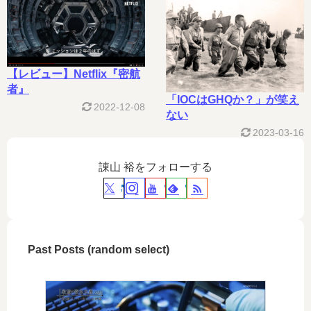
【レビュー】Netflix『密航
者』
「IOCはGHQか？」が笑え
2022-12-08
ない
2023-03-16
諌山 裕をフォローする
Past Posts (random select)