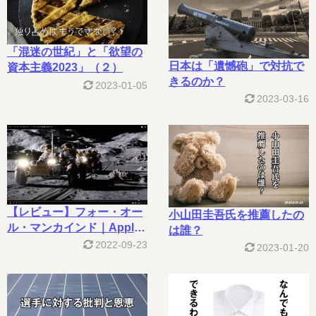
「混迷の世紀」と「欲望の
日本は「遺憾砲」で対抗で
資本主義2023」（２）
きるのか？
2023-01-05
2023-03-16
【レビュー】フォー・オー
小山田圭吾氏を推薦したの
ル・マンカインド｜Apple
は誰？
TV+
2022-09-23
2023-01-20