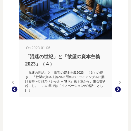
On 2023-01-06
「混迷の世紀」と「欲望の資本主義
On 201
2023」（４）
足がつ
「混迷の世紀」と「欲望の資本主義2023」（３）の続
き。 『欲望の資本主義2023 逆転のトライアングルに賭
昨晩、寝
ける時 – BS1スペシャル – NHK』第３章から、主な書き
年で、一
起こし。 この章では「イノベーションの神話」とし
と、よ
[…]
がある
[…]