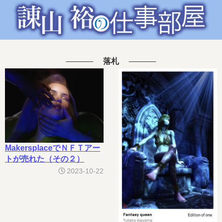
落札
MakersplaceでＮＦＴアー
トが売れた（その２）
2023-10-22