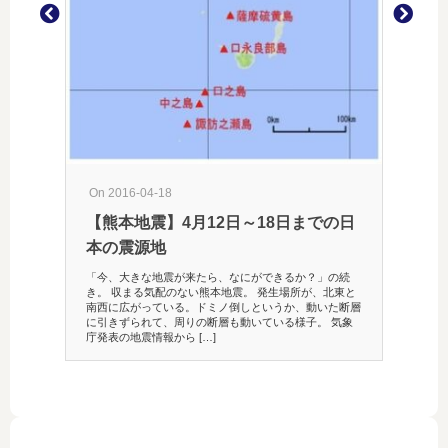
宇宙初期
On 2016-04-18
【熊本地震】4月12日～18日までの日
本の震源地
「今、大きな地震が来たら、なにができるか？」の続
き。 収まる気配のない熊本地震。 発生場所が、北東と
南西に広がっている。ドミノ倒しというか、動いた断層
に引きずられて、周りの断層も動いている様子。 気象
庁発表の地震情報から […]