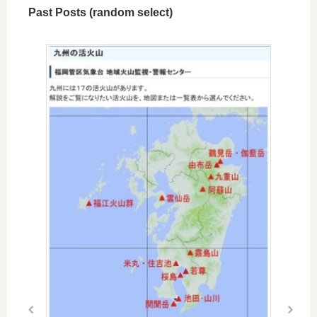
Past Posts (random select)
On 201
宇宙
の謎
宇宙の誕
ルがたく
いう。 
ブラック