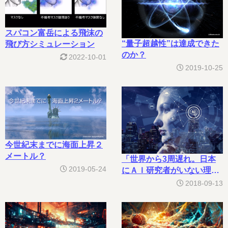
スパコン富岳による飛沫の
“量子超越性”は達成できた
飛び方シミュレーション
のか？
2022-10-01
2019-10-25
今世紀末までに海面上昇２
メートル？
「世界から3周遅れ。日本
2019-05-24
にＡＩ研究者がいない理
由」の理由
2018-09-13