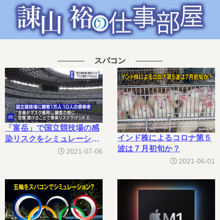
スパコン
「富岳」で国立競技場の感
インド株によるコロナ第５
染リスクをシミュレーショ
波は７月初旬か？
ンだが…
2021-07-06
2021-06-01