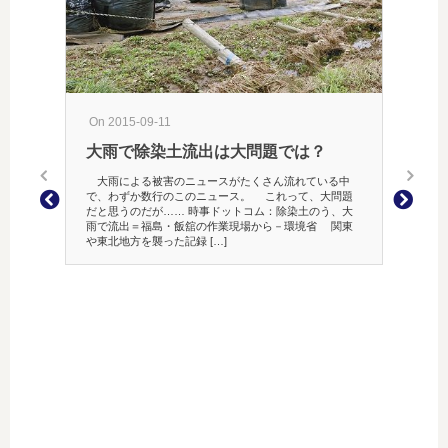
On 2015-09-11
On 200
大雨で除染土流出は大問題では？
マウ
大雨による被害のニュースがたくさん流れている中
前にも書
で、わずか数行のこのニュース。 これって、大問題
が右利き
だと思うのだが…… 時事ドットコム：除染土のう、大
右利き
雨で流出＝福島・飯舘の作業現場から－環境省 関東
いう人
や東北地方を襲った記録 […]
状もあり