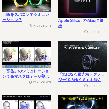
五輪をスパコンでシミュレ
ーション？
Apple SiliconのiMacに期
待
2021-05-19
2020-12-09
「富岳」のシミュレーショ
「気になる最先端テクノロ
ンで布マスクは７～８割の
ジー10のゆくえ」を読んで
飛沫を防御
2020-08-26
（７）
2020-08-03