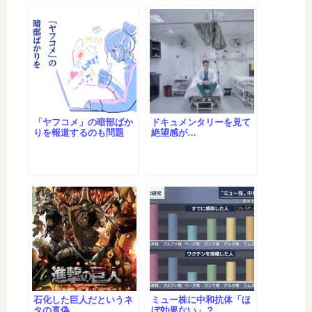
「ヤフコメ」の暗部ばか
ドキュメンタリーを見て
りを報道するのも問題
絶望感が…
石化した巨人だというネ
ミュー株に中和抗体「ほ
タの真偽
ぼ効果ない」？