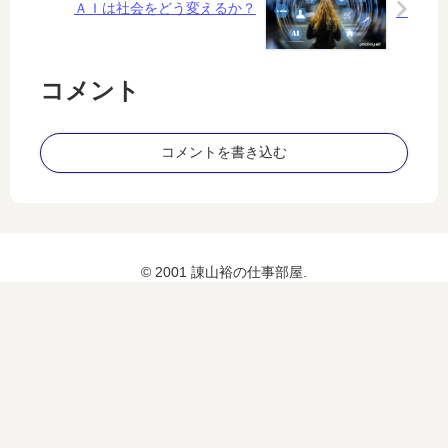
す
ン
ＡＩは社会をどう変えるか？
ダ
る
メ
愚
出
し
コメント
コメントを書き込む
© 2001 諌山裕の仕事部屋.