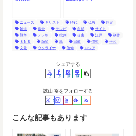
ニュース
キリスト
時代
仏教
想定
神道
送金
テレビ
自然
サイト
戦争
テレ朝
批判
災害
江戸
制作
ＳＮＳ
願望
鳥
宗教
慣習
平和
文化
ウクライナ
信仰
ロシア
シェアする
諌山 裕をフォローする
こんな記事もあります