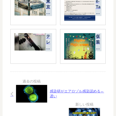
東
e-
京
Ta
五
x
輪
の
プ
ス
レ
パ
ー
ム
テ
仮
ブ
メ
レ
装
ッ
ー
ビ
バ
ク
ル
で
カ
に
爆
騒
米
発
ぎ
医
物
と
学
の
化
誌
作
し
執
り
た
感染研がエアロゾル感染認める←
筆
方
ハ
遅い
者
を
ロ
が
解
ウ
痛
説
ィ
烈