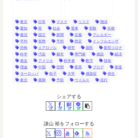
東京
日常
マスク
リスク
飛沫
愛知
死
社会
電車
実験
京都
復活
国立
新聞
定義
アレルギー
平均
実態
予想
想定
インフルエンザ
恐怖
エアロゾル
研究
国民
新型コロナ
科学
汚染
都市
専門家
感染
経済
過去
アメリカ
科学者
数字
技術
理論
中国
空間
変異
ブログ
衰退
ヨーロッパ
粒子
大学
感染症
発生
東北
展開
予防
ウイルス
流行
シェアする
諌山 裕をフォローする