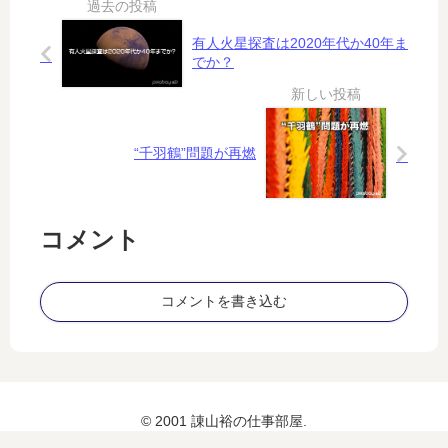
化
タ
メ
の
ー
タ
有人火星探査は2020年代か40年ま
行
も
バ
でか？
方
？
ー
…
ス
過
に
剰
は
“千羽鶴”問題が再燃
な
ガ
感
ッ
染
カ
対
リ
コメント
策
」
と
痛
コメントを書き込む
烈
批
判
© 2001 諌山裕の仕事部屋.