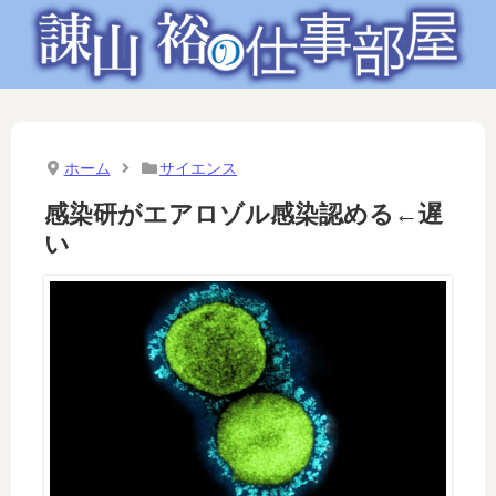
ホーム
サイエンス
感染研がエアロゾル感染認める←遅
い