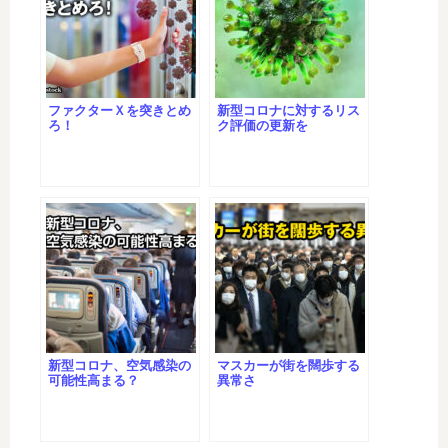
ファクターＸを突きとめ
新型コロナに対するリス
ろ！
ク評価の更新を
新型コロナ、空気感染の
マスカーが街を闊歩する
可能性高まる？
異常さ