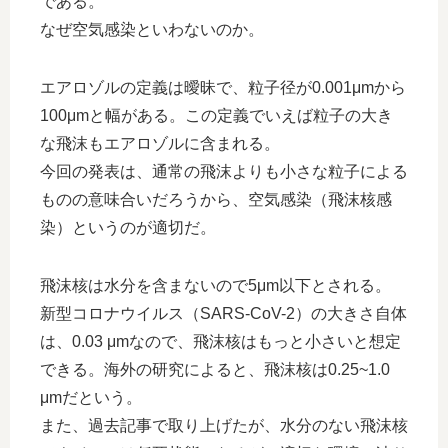
である。
なぜ空気感染といわないのか。
エアロゾルの定義は曖昧で、粒子径が0.001μmから
100μmと幅がある。この定義でいえば粒子の大き
な飛沫もエアロゾルに含まれる。
今回の発表は、通常の飛沫よりも小さな粒子による
ものの意味合いだろうから、空気感染（飛沫核感
染）というのが適切だ。
飛沫核は水分を含まないので5μm以下とされる。
新型コロナウイルス（SARS-CoV-2）の大きさ自体
は、0.03 μmなので、飛沫核はもっと小さいと想定
できる。海外の研究によると、飛沫核は0.25~1.0
μmだという。
また、過去記事で取り上げたが、水分のない飛沫核