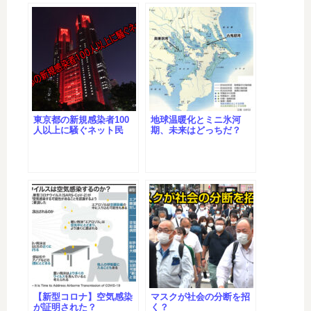
東京都の新規感染者100
地球温暖化とミニ氷河
人以上に騒ぐネット民
期、未来はどっちだ？
【新型コロナ】空気感染
マスクが社会の分断を招
が証明された？
く？