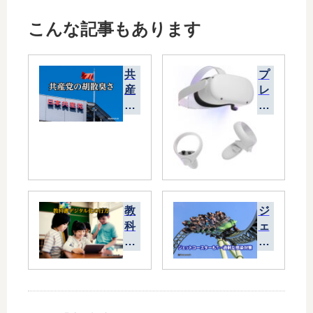
こんな記事もあります
共
プ
産
レ
党
ス
の
テ
胡
の
散
父
臭
が
さ
「
ザ
教
ジ
ッ
科
ェ
カ
書
ッ
ー
デ
ト
バ
ジ
コ
ー
タ
ー
グ
ル
ス
の