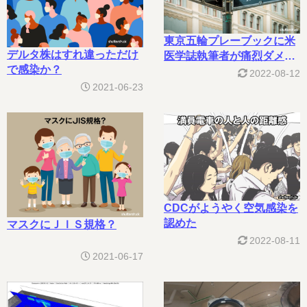
東京五輪プレーブックに米
デルタ株はすれ違っただけ
医学誌執筆者が痛烈ダメ出
で感染か？
し
2022-08-12
2021-06-23
CDCがようやく空気感染を
認めた
マスクにＪＩＳ規格？
2022-08-11
2021-06-17