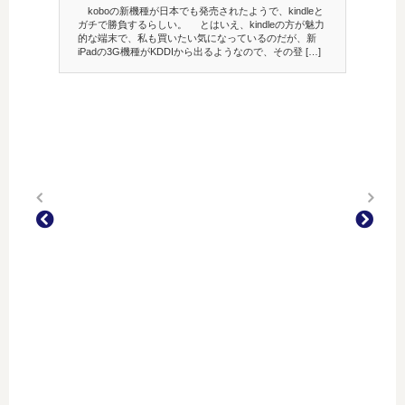
koboの新機種が日本でも発売されたようで、kindleと
ガチで勝負するらしい。 とはいえ、kindleの方が魅力
的な端末で、私も買いたい気になっているのだが、新
iPadの3G機種がKDDIから出るようなので、その登 […]
On 202
ハン
（ファ
配信は
見るの
見ないと
クター
後まで見