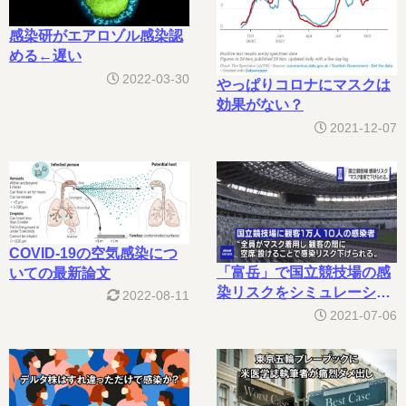
感染研がエアロゾル感染認
める←遅い
2022-03-30
やっぱりコロナにマスクは
効果がない？
2021-12-07
COVID-19の空気感染につ
「富岳」で国立競技場の感
いての最新論文
染リスクをシミュレーショ
2022-08-11
ンだが…
2021-07-06