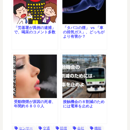
「労基署が異例の逮捕」
「タバコの煙」 vs 「車
で、喝采のコメント多数
の排気ガス」、どっちが
より有害か？
受動喫煙が原因の死者、
接触機会の８割減のため
年間約６８００人
には電車を止めよ
センサー
交通
賠償
会社
機能