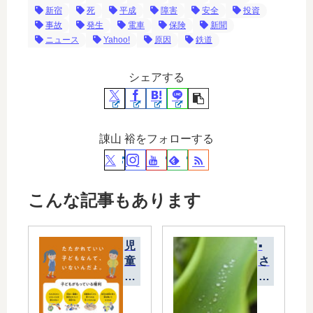
新宿
死
平成
障害
安全
投資
事故
発生
電車
保険
新聞
ニュース
Yahoo!
原因
鉄道
シェアする
諌山 裕をフォローする
こんな記事もあります
児
▪
童
さ
虐
さ
待
ら
は
一