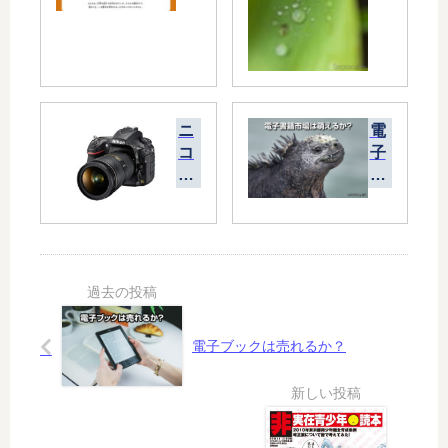
10
滴
36
人
に
１
人
ニ
電
の
コ
子
割
ン
書
合
D
籍
で
80
市
起
0/
場
き
D
は
て
80
萌
い
0E
え
る
後
る
電子ブックは売れるか？
継
か
機
？
の
噂