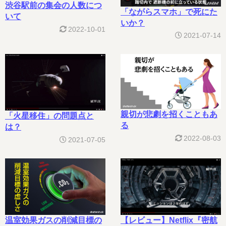
渋谷駅前の集会の人数につ
「ながらスマホ」で死にた
いて
いか？
2022-10-01
2021-07-14
親切が悲劇を招くこともあ
「火星移住」の問題点と
る
は？
2022-08-03
2021-07-05
温室効果ガスの削減目標の
【レビュー】Netflix『密航