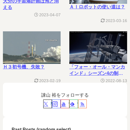
大分の宇宙港計画は泡と消
ＡＩロボットの使い道は？
える
2023-04-07
2023-03-16
Ｈ３初号機、失敗？
「フォー・オール・マンカ
インド」シーズン4の制作
決定
2023-02-19
2022-08-13
諌山 裕をフォローする
Past Posts (random select)