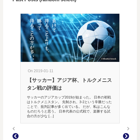
On 2019-01-11
【サッカー】アジア杯、トルクメニス
タン戦の評価は
On 201
サッカーのアジアカップ2019が始まった。 日本の初戦
はトルクメニスタン。 先制され、3-2という辛勝だった
ニコン
ことで、批判記事が多く出ている。 だが、私はこんな
ものだろうと思う。 日本代表の公式戦で、楽勝する試
私の愛用
合の方が少な […]
体的にな
（D800
ンは新型