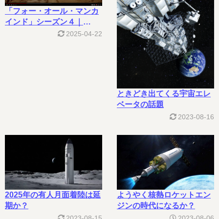
「フォー・オール・マンカ
インド」シーズン４｜
Apple TV+
2025-04-22
ときどき出てくる宇宙エレ
ベータの話題
2023-08-16
2025年の有人月面着陸は延
ようやく核熱ロケットエン
期か？
ジンの時代になるか？
2023-08-15
2023-08-06