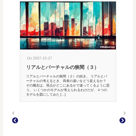
On 2007-10-27
リアルとバーチャルの狭間（３）
リアルとバーチャルの狭間（２）の続き。 リアルとバ
ーチャルの考えるとき、両者の違いをどう捉えるか？
その概念は、視点がどこにあるかで違ってくるように思
う。 いくつかのモデルが考えられるわけだが、４つの
モデルを図にしてみた […]
On 201
ブロ
るか
薄くな
リー新芽
聞デジ