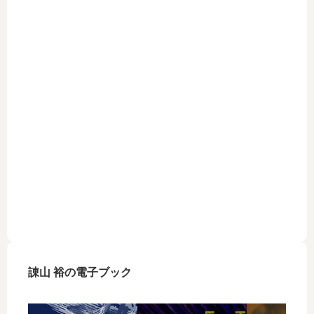
リー。そ
畿大学と
諌山 裕の電子ブック