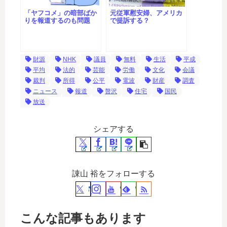
「ヤフコメ」の暗部ばか
元従軍慰安婦、アメリカ
りを報道するのも問題
で提訴する？
財源
NHK
議員
無料
生活
平成
平均
法的
芸能
労働
文化
会議
裁判
所得
公平
電波
財産
調査
ニュース
報道
贅沢
住宅
国民
放送
シェアする
諌山 裕をフォローする
こんな記事もあります