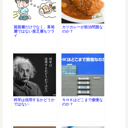
貧困層だけでなく、富裕
カツカレーが政治問題な
層ではない貧乏層もツラ
のか？
イ
科学は信用するかどうか
ＮＨＫはどこまで傲慢な
ではない
のか？