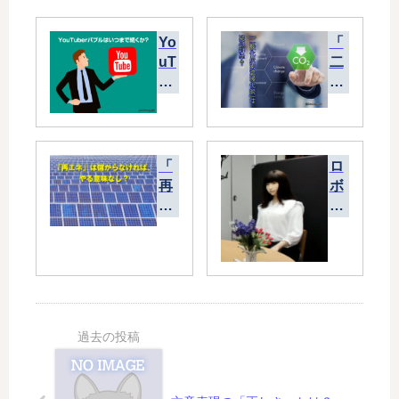
Yo
「
uT
二
ub
酸
er
化
バ
炭
ブ
素
ル
温
「
ロ
は
暖
再
ボ
い
化
エ
ッ
つ
説
ネ
ト
ま
」
」
に
で
は
は
“
続
疑
儲
性
く
似
か
別
か
科
ら
”
？
学
な
は
？
け
必
れ
要