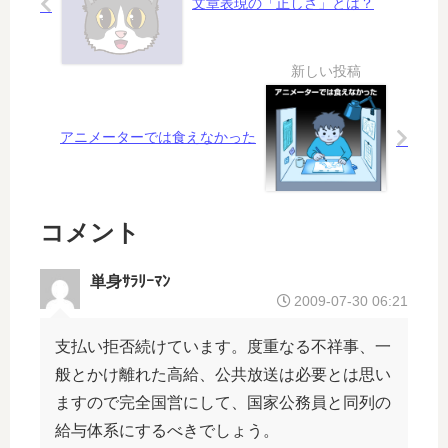
ば
な
文章表現の「正しさ」とは？
、
の
や
か
る
？
意
味
な
アニメーターでは食えなかった
し
？
コメント
単身ｻﾗﾘｰﾏﾝ
2009-07-30 06:21
支払い拒否続けています。度重なる不祥事、一
般とかけ離れた高給、公共放送は必要とは思い
ますので完全国営にして、国家公務員と同列の
給与体系にするべきでしょう。