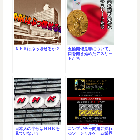
ＮＨＫはぶっ壊せるか？
五輪開催是非について、
口を開き始めたアスリー
トたち
日本人の半分はＮＨＫを
コンプガチャ問題に揺れ
見ていない？
るソーシャルゲーム業界