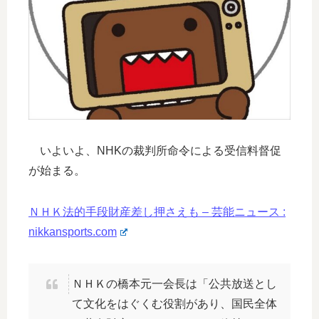
いよいよ、NHKの裁判所命令による受信料督促
が始まる。
ＮＨＫ法的手段財産差し押さえも – 芸能ニュース :
nikkansports.com
ＮＨＫの橋本元一会長は「公共放送とし
て文化をはぐくむ役割があり、国民全体