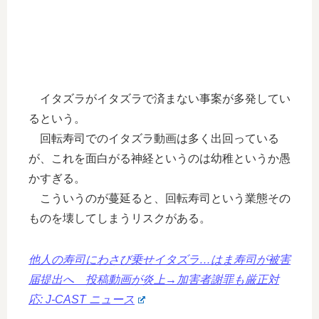
イタズラがイタズラで済まない事案が多発してい
るという。
回転寿司でのイタズラ動画は多く出回っている
が、これを面白がる神経というのは幼稚というか愚
かすぎる。
こういうのが蔓延ると、回転寿司という業態その
ものを壊してしまうリスクがある。
他人の寿司にわさび乗せイタズラ…はま寿司が被害
届提出へ 投稿動画が炎上→加害者謝罪も厳正対
応: J-CAST ニュース