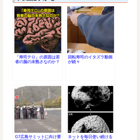
「寿司テロ」の原因は若
回転寿司のイタズラ動画
者の脳の未熟さなのか？
が続々
G7広島サミットに向け要
ネットを毎日使い続ける