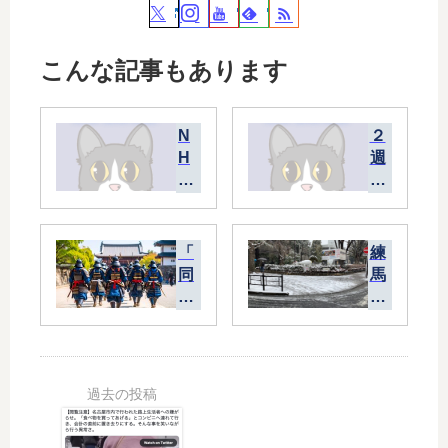
こんな記事もあります
N
２
H
週
K
間
の
分
「
の
受
レ
「
練
信
ン
同
馬
料
ダ
盟
で
10
リ
」
積
％
ン
は
雪
還
グ
従
元
が
順
」
消
に
問
え
な
題
た