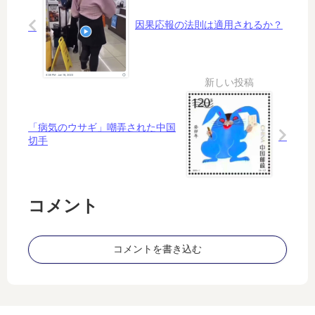
る
（
こ
因果応報の法則は適用されるか？
涙
と
）
で
は
な
い
「病気のウサギ」嘲弄された中国
切手
コメント
コメントを書き込む