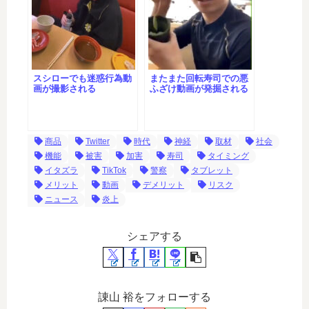
スシローでも迷惑行為動
またまた回転寿司での悪
画が撮影される
ふざけ動画が発掘される
商品
Twitter
時代
神経
取材
社会
機能
被害
加害
寿司
タイミング
イタズラ
TikTok
警察
タブレット
メリット
動画
デメリット
リスク
ニュース
炎上
シェアする
諌山 裕をフォローする