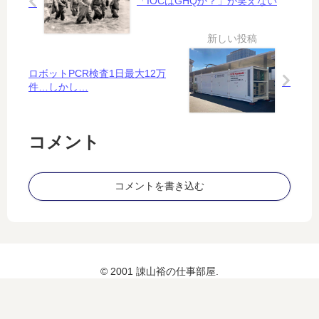
「IOCはGHQか？」が笑えない
ト
望
だ
の
が
資
…
本
ロボットPCR検査1日最大12万
主
件…しかし…
義
20
23
コメント
」
（
２
コメントを書き込む
）
© 2001 諌山裕の仕事部屋.