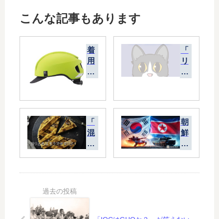
こんな記事もあります
着
「
用
リ
努
ー
力
マ
義
ン
務
シ
化
ョ
「
朝
の
ッ
混
鮮
自
ク
迷
戦
転
2
の
争
車
」
世
再
用
封
紀
発
ヘ
切
」
？
ル
り
と
メ
間
「
ッ
近
欲