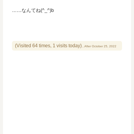
……なんてね(^_^)b
(Visited 64 times, 1 visits today)