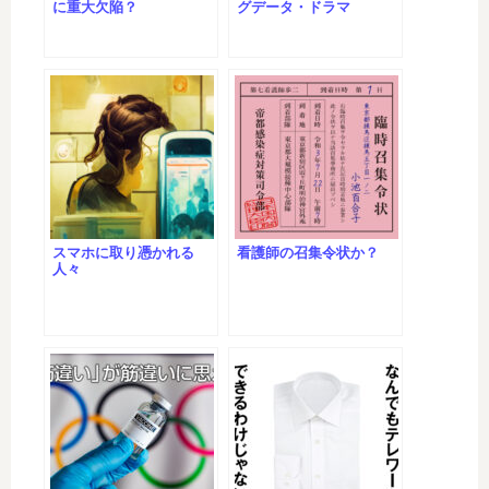
に重大欠陥？
グデータ・ドラマ
スマホに取り憑かれる
看護師の召集令状か？
人々