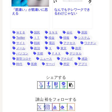
「筋違い」が筋違いに思
なんでもテレワークでき
える
るわけじゃない
ＷＥＢ
国民
ＳＮＳ
会社
原因
Twitter
ＩＴ
税金
情報
システム
サイト
戦術
電話
アクセス
ワクチン
メール
政治
Ｘ
東京
政府
パソコン
京都
ＦＡＸ
デジタル
新型コロナ
ニュース
アナログ
感染
時代
医療
サーバ
想定
アプリ
シェアする
諌山 裕をフォローする