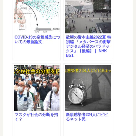
COVID-19の空気感染につ
欲望の資本主義2022夏 特
いての最新論文
別編 「メタバースの衝撃
デジタル経済のパラドッ
クス」【後編】｜ NHK
BS1
マスクが社会の分断を招
新規感染者224人にビビ
く？
るネット民