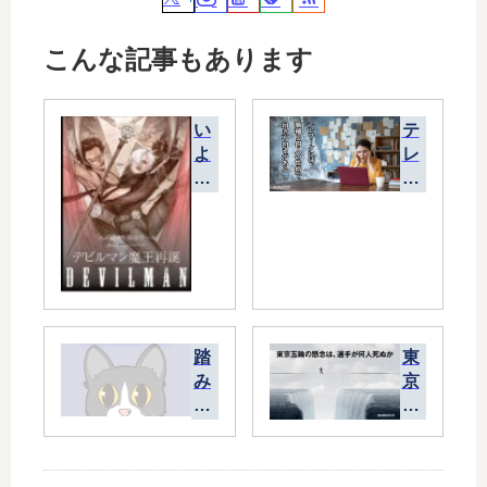
こんな記事もあります
い
テ
よ
レ
い
ワ
よ
ー
始
ク
ま
に
っ
は
た
、
、
職
作
種
踏
東
家
と
み
京
直
個
台
五
販
人
に
輪
の
な
の
性
る
懸