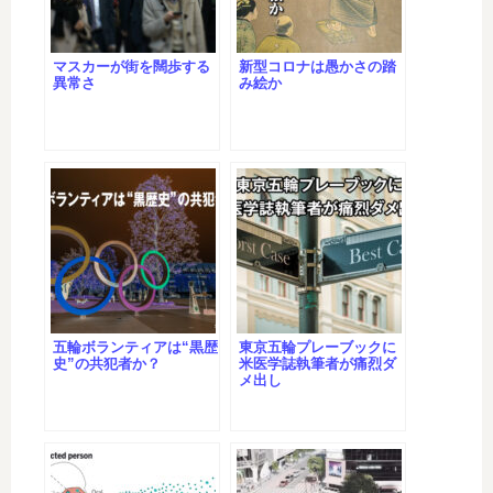
マスカーが街を闊歩する
新型コロナは愚かさの踏
異常さ
み絵か
五輪ボランティアは“黒歴
東京五輪プレーブックに
史”の共犯者か？
米医学誌執筆者が痛烈ダ
メ出し