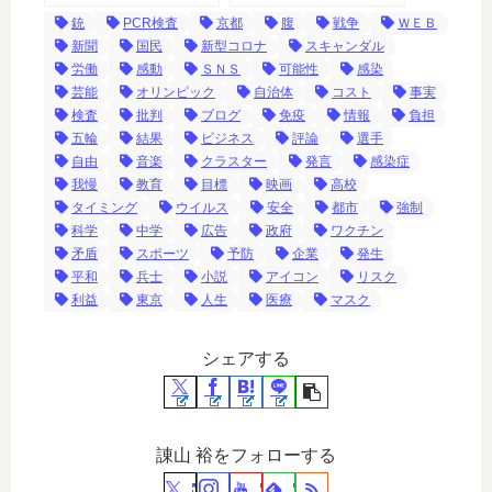
銃
PCR検査
京都
腹
戦争
ＷＥＢ
新聞
国民
新型コロナ
スキャンダル
労働
感動
ＳＮＳ
可能性
感染
芸能
オリンピック
自治体
コスト
事実
検査
批判
ブログ
免疫
情報
負担
五輪
結果
ビジネス
評論
選手
自由
音楽
クラスター
発言
感染症
我慢
教育
目標
映画
高校
タイミング
ウイルス
安全
都市
強制
科学
中学
広告
政府
ワクチン
矛盾
スポーツ
予防
企業
発生
平和
兵士
小説
アイコン
リスク
利益
東京
人生
医療
マスク
シェアする
諌山 裕をフォローする