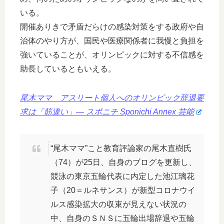
いる。
開催ありきで矛盾だらけの感染対策をする政府や自
治体のやり方が、国民や医療関係者に我慢と負担を
強いていることが、オリンピックに対する不信感を
助長しているともいえる。
尾木ママ アスリート個人へのオリンピック辞退要
求は「筋違い」― スポニチ Sponichi Annex 芸能
“尾木ママ”こと教育評論家の尾木直樹氏
（74）が25日、自身のブログを更新し、
競泳の東京五輪代表に内定した池江璃花
子（20＝ルネサンス）が新型コロナウイ
ルス感染拡大の収束が見えない状況の
中、自身のＳＮＳに五輪出場辞退や五輪