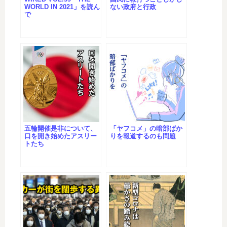
WORLD IN 2021」を読ん
ない政府と行政
で
五輪開催是非について、
「ヤフコメ」の暗部ばか
口を開き始めたアスリー
りを報道するのも問題
トたち