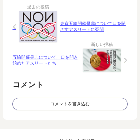
格
楽
念
で
天
は
、
「
、
向
東京五輪開催是非について口を閉
コ
選
き
ざすアスリートに疑問
ボ
手
不
タ
が
向
ッ
何
き
チ
人
が
五輪開催是非について、口を開き
」
死
あ
始めたアスリートたち
ぬ
る
か
コメント
コメントを書き込む