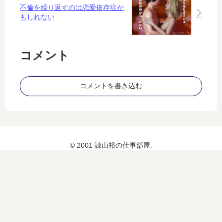
す
ん
不倫を繰り返すのは恋愛依存症か
る
で
もしれない
？
（
７
）
コメント
コメントを書き込む
© 2001 諌山裕の仕事部屋.