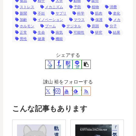
食品
精子
大学
動物
販売
ストレス
メカニズム
予防
植物
消費
新聞
不妊
サプリ
科学
筋肉
老化
加齢
イノベーション
マウス
保護
メカ
ホルモン
ブーム
デジタル
原因
分子
正常
生命
病気
可能性
研究
結果
男性
健康
機能
シェアする
諌山 裕をフォローする
こんな記事もあります
軌
「
道
気