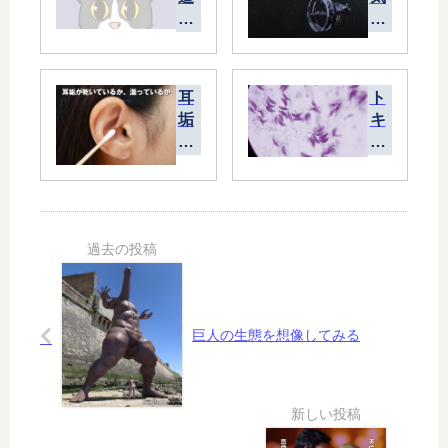
エ
に
レ
な
ベ
る
ー
最
耳
ト
タ
先
垢
キ
ー
端
が
ソ
の
テ
乾
プ
記
ク
い
ラ
事
ノ
て
ズ
ロ
い
マ
ジ
る
感
ー
か
染
10
、
で
の
湿
自
ゆ
巨人の生態を想像してみる
っ
殺
く
て
者
え
い
が
」
る
増
を
か
加
読