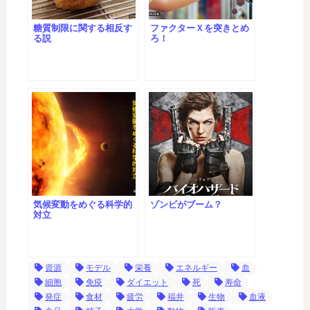
糖質制限に関する相反す
ファクターＸを突きとめ
る説
ろ！
気候変動をめぐる科学的
ゾンビがブーム？
対立
資源
モデル
栄養
エネルギー
血
細胞
免疫
ダイエット
死
寿命
発症
食材
疲労
福井
生物
血液