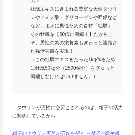
の？
牡蠣エキスに含まれる豊富な天然タウリ
ンやアミノ酸・グリコーゲンや亜鉛など
など、まさに男性ための食材「牡蠣」
その牡蠣を【50倍に濃縮！】だからこ
そ、男性の為の栄養素もぎゅっと濃縮さ
れ強活実感を実現！
（この牡蠣エキスをたった1kg作るため
に牡蠣50kg分（2500個分）をぎゅっと
濃縮しなければいけません。）
タウリンが男性に必要とされるのは、精子の活力
に関係しているから。
精子のタウリン不足が不妊を招く ～精子が雌生殖