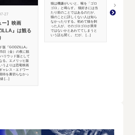
ブラック
猫は機嫌がいいと、喉を「ゴロ
ゴロ」と鳴らす。 猫好きには当
した超新
たり前のことではあるのだが、
07-27
猫のことに詳しくない人は知ら
宇宙で起きる
なかったりする。初めて猫を飼
ュー】映画
がデカすぎる
った人が、そのゴロゴロが異常
ラックホール
ZILLA』は観る
ではないかとあわててしまうと
年６月の「超
いう話も聞く。 だが、 […]
チーム：時事
り
６月に発見さ
明るい超新星
『GODZILLA』
象は、 […]
25日（金）の夜に観
ハリウッド版として
なる。エメリッヒ版
いうよりは恐竜映画
ギャレス・エドワー
期待を裏切らなかっ
 […]