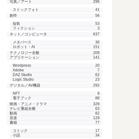
写真／アート
296
ストックフォト
41
創作
56
短歌
53
フィクション
3
ネット／コンピュータ
637
メタバース
36
ロボット・AI
151
テクノロジー全般
209
アプリケーション
141
Wordpress
20
Adobe
7
DAZ Studio
62
Logic Studio
23
デジタル／AV機器
292
NFT
8
電子ブック
88
映画・アニメ・ドラマ
329
テレビ番組全般
63
動画
82
音楽
129
書籍
77
コミック
17
小説
34