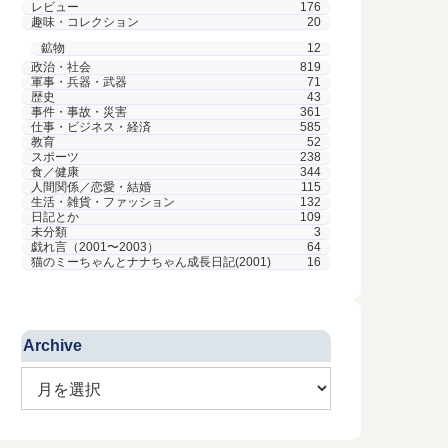
レビュー
176
趣味・コレクション
20
鉱物
12
政治・社会
819
軍事・兵器・武器
71
歴史
43
事件・事故・災害
361
仕事・ビジネス・経済
585
教育
52
スポーツ
238
食／健康
344
人間関係／恋愛・結婚
115
生活・雑貨・ファッション
132
日記とか
109
On 2015-06-04
未分類
3
戯れ言（2001〜2003）
64
東スポ記者は日本語を
猫のミーちゃんとナナちゃん成長日記(2001)
16
勉強しなさい
FIFAの汚職問題で大揺れして
いるサッカー界だが…… 18年
のロシア大会が、ロシアで開催
Archive
されるのかどうかはともかくと
して、日本代表にとっては、Ｗ
On 2012-05
杯予選を勝ち上がっていかなく
てはならない。 アジアの予選
VUE 1
では、全勝する […]
-27
景観3DCGソ