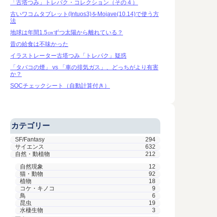
「古塔つみ」トレパク・コレクション（その４）
古いワコムタブレット(Intuos3)をMojave(10.14)で使う方
法
地球は年間1.5㎝ずつ太陽から離れている？
昔の給食は不味かった
イラストレーター古塔つみ「トレパク」疑惑
「タバコの煙」 vs 「車の排気ガス」、どっちがより有害
か？
SOCチェックシート（自動計算付き）
カテゴリー
SF/Fantasy
294
サイエンス
632
自然・動植物
212
自然現象
12
猫・動物
92
植物
18
コケ・キノコ
9
鳥
6
昆虫
19
水棲生物
3