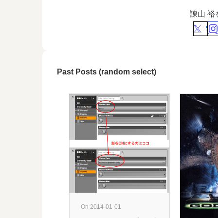
諌山 
Past Posts (random select)
On 2014-01-01