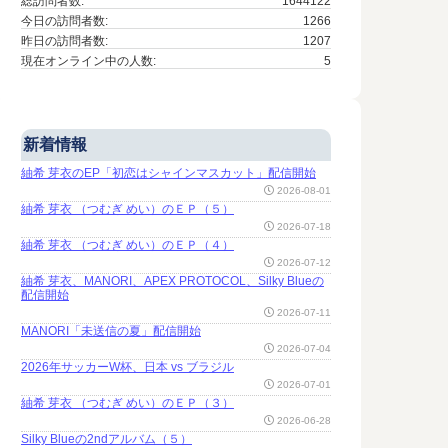
総訪問者数:
1644122
今日の訪問者数:
1266
昨日の訪問者数:
1207
現在オンライン中の人数:
5
新着情報
紬希 芽衣のEP「初恋はシャインマスカット」配信開始
2026-08-01
紬希 芽衣 （つむぎ めい）のＥＰ（５）
2026-07-18
紬希 芽衣 （つむぎ めい）のＥＰ（４）
2026-07-12
紬希 芽衣、MANORI、APEX PROTOCOL、Silky Blueの
配信開始
2026-07-11
MANORI「未送信の夏」配信開始
2026-07-04
2026年サッカーW杯、日本 vs ブラジル
2026-07-01
紬希 芽衣 （つむぎ めい）のＥＰ（３）
2026-06-28
Silky Blueの2ndアルバム（５）