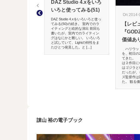
DAZ Studio 4.xをいろ
いろと使ってみる(51)
On 2014-
DAZ Studio 4.xをいろいろと使っ
【レビ
てみる(50)の続き。 室内でのラ
イティングと絵的な演出 前回も
『GOD
書いたが、室内でのライティン
グはなにかと難しい。 いろいろ
価値あ
と試していて、Lightの特性をま
たひとつ発見した。と […]
ハリウッド版
を、初日の
てきた。 
は２作目に
はゴジラと
だったが、
ズ監督作は
た。 観る価値
諌山 裕の電子ブック