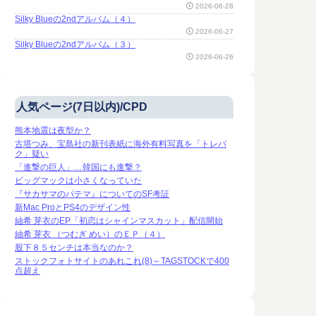
2026-06-28
Silky Blueの2ndアルバム（４）
2026-06-27
Silky Blueの2ndアルバム（３）
2026-06-26
人気ページ(7日以内)/CPD
熊本地震は夜型か？
古塔つみ、宝島社の新刊表紙に海外有料写真を「トレパ
ク」疑い
「進撃の巨人」…韓国にも進撃？
ビッグマックは小さくなっていた
『サカサマのパテマ』についてのSF考証
新Mac ProとPS4のデザイン性
紬希 芽衣のEP「初恋はシャインマスカット」配信開始
紬希 芽衣 （つむぎ めい）のＥＰ（４）
股下８５センチは本当なのか？
ストックフォトサイトのあれこれ(8)～TAGSTOCKで400
点超え