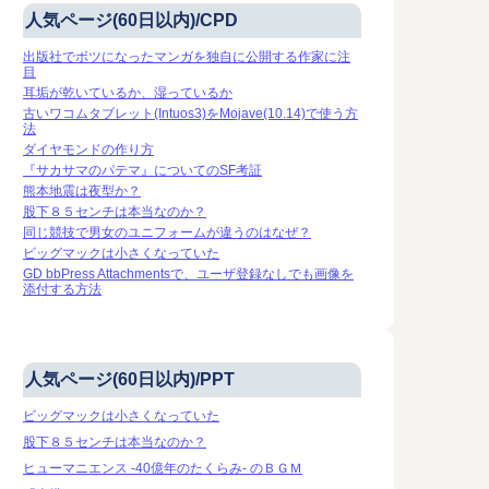
人気ページ(60日以内)/CPD
出版社でボツになったマンガを独自に公開する作家に注
目
耳垢が乾いているか、湿っているか
古いワコムタブレット(Intuos3)をMojave(10.14)で使う方
法
ダイヤモンドの作り方
『サカサマのパテマ』についてのSF考証
熊本地震は夜型か？
股下８５センチは本当なのか？
同じ競技で男女のユニフォームが違うのはなぜ？
ビッグマックは小さくなっていた
GD bbPress Attachmentsで、ユーザ登録なしでも画像を
添付する方法
人気ページ(60日以内)/PPT
ビッグマックは小さくなっていた
股下８５センチは本当なのか？
ヒューマニエンス -40億年のたくらみ- のＢＧＭ