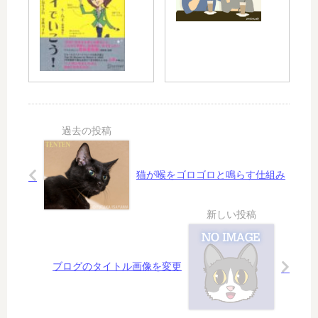
ん
帰
^;)
で
と
り
永
生
の
眠
き
道
る
草
」
猫が喉をゴロゴロと鳴らす仕組み
ブログのタイトル画像を変更