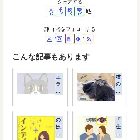
シェアする
諌山 裕をフォローする
こんな記事もあります
エ
猫
ラ
の
ー
ク
が
ロ
出
ち
て
ゃ
ま
ん
の
「
し
、
ほ
仕
た
14
ほ
事
(^
歳