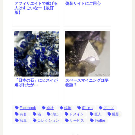
アフィリエイトで稼げる
偽装サイトにご用心
人はすごいなー【改訂
版】
「日本の石」にヒスイが
スペースマイニングは夢
選ばれたが…
物語？
Facebook
会社
鉱物
面白い
アニメ
有名
猫
演出
ドメイン
巨人
撮影
写真
コレクション
サービス
Twitter