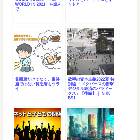
WORLD IN 2021」を読ん
ットと
で
貧困層だけでなく、富裕
欲望の資本主義2022夏 特
層ではない貧乏層もツラ
別編 「メタバースの衝撃
イ
デジタル経済のパラドッ
クス」【後編】｜ NHK
BS1