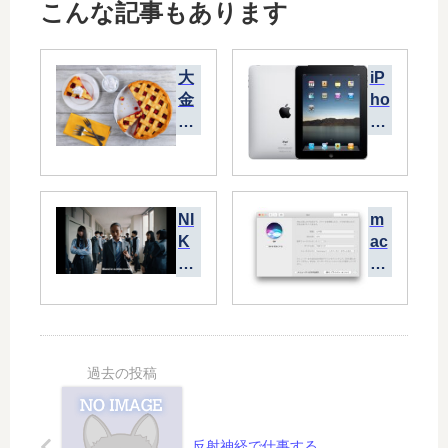
こんな記事もあります
大
iP
金
ho
持
ne
ち
、
は
iP
貧
ad
困
以
NI
m
層
前
K
ac
が
と
E
O
あ
以
の
S
る
後
差
Si
か
別
er
ら
問
ra
存
題
の
在
動
Si
で
画
ri
き
の
が
反射神経で仕事する