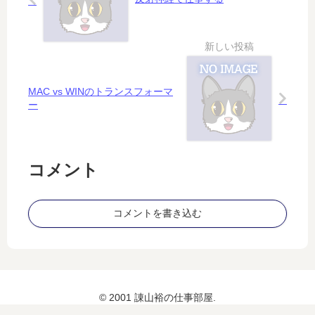
る
意
う
図
っ
は
と
？
う
し
い
MAC vs WINのトランスフォーマ
件
ー
コメント
コメントを書き込む
© 2001 諌山裕の仕事部屋.