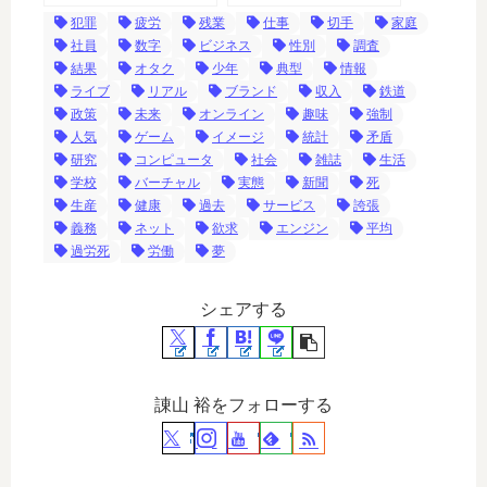
犯罪
疲労
残業
仕事
切手
家庭
社員
数字
ビジネス
性別
調査
結果
オタク
少年
典型
情報
ライブ
リアル
ブランド
収入
鉄道
政策
未来
オンライン
趣味
強制
人気
ゲーム
イメージ
統計
矛盾
研究
コンピュータ
社会
雑誌
生活
学校
バーチャル
実態
新聞
死
生産
健康
過去
サービス
誇張
義務
ネット
欲求
エンジン
平均
過労死
労働
夢
シェアする
諌山 裕をフォローする