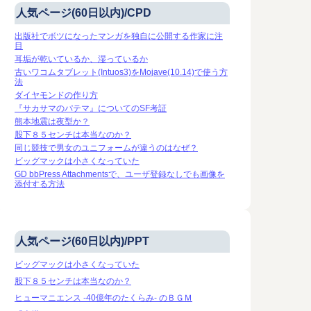
人気ページ(60日以内)/CPD
出版社でボツになったマンガを独自に公開する作家に注
目
耳垢が乾いているか、湿っているか
古いワコムタブレット(Intuos3)をMojave(10.14)で使う方
法
ダイヤモンドの作り方
『サカサマのパテマ』についてのSF考証
熊本地震は夜型か？
股下８５センチは本当なのか？
同じ競技で男女のユニフォームが違うのはなぜ？
ビッグマックは小さくなっていた
GD bbPress Attachmentsで、ユーザ登録なしでも画像を
添付する方法
人気ページ(60日以内)/PPT
ビッグマックは小さくなっていた
股下８５センチは本当なのか？
ヒューマニエンス -40億年のたくらみ- のＢＧＭ