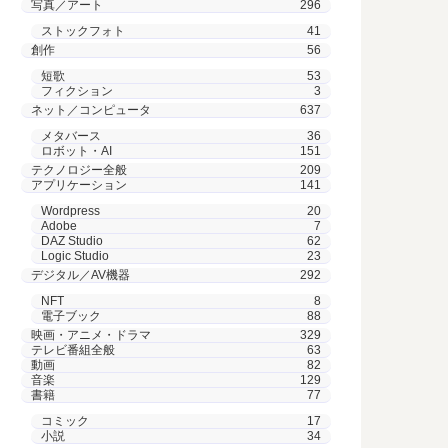
写真／アート
296
ストックフォト
41
創作
56
短歌
53
フィクション
3
ネット／コンピュータ
637
メタバース
36
ロボット・AI
151
テクノロジー全般
209
アプリケーション
141
Wordpress
20
Adobe
7
DAZ Studio
62
Logic Studio
23
デジタル／AV機器
292
NFT
8
電子ブック
88
映画・アニメ・ドラマ
329
テレビ番組全般
63
動画
82
音楽
129
書籍
77
コミック
17
小説
34