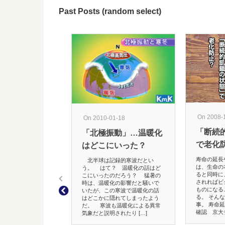
Past Posts (random select)
On 2008-
On 2010-01-18
「断続
「北極振動」…温暖化
で老化
はどこにいった？
寿命の延長
北半球は記録的寒波だとい
は、生命の
う。 はて？ 温暖化の話はど
ると同時に
こにいったのだろう？ 猛暑の
されればビ
時は、温暖化の影響だと騒いで
ものになる
いたが、この寒波で温暖化の話
る。 そん
はどこかに隠れてしまったよう
事。 寿命
だ。 寒波も温暖化による異常
確認 京大チ
気象だと説明されたり […]