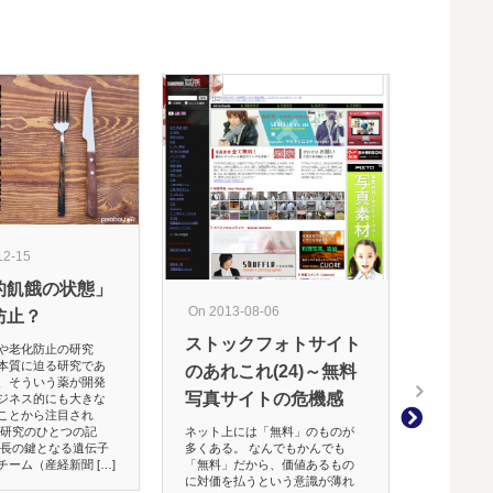
12-15
On 2023-05
的飢餓の状態」
サッカー
On 2013-08-06
防止？
代表の敗
感広がる
ストックフォトサイト
や老化防止の研究
本質に迫る研究であ
のあれこれ(24)～無料
前エントリで
、そういう薬が開発
が的中してし
写真サイトの危機感
ジネス的にも大きな
ー世代とはい
ことから注目され
きた代表の試
な研究のひとつの記
ネット上には「無料」のものが
のパフォーマ
延長の鍵となる遺伝子
多くある。 なんでもかんでも
と思う。谷間
ーム（産経新聞 […]
「無料」だから、価値あるもの
いるらしいが
に対価を払うという意識が薄れ
ね。 Ｕ―２０日