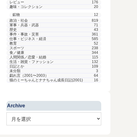
レビュー
176
趣味・コレクション
20
鉱物
12
政治・社会
819
軍事・兵器・武器
71
歴史
43
事件・事故・災害
361
仕事・ビジネス・経済
585
教育
52
スポーツ
238
食／健康
344
人間関係／恋愛・結婚
115
生活・雑貨・ファッション
132
日記とか
109
未分類
3
戯れ言（2001〜2003）
64
猫のミーちゃんとナナちゃん成長日記(2001)
16
Archive