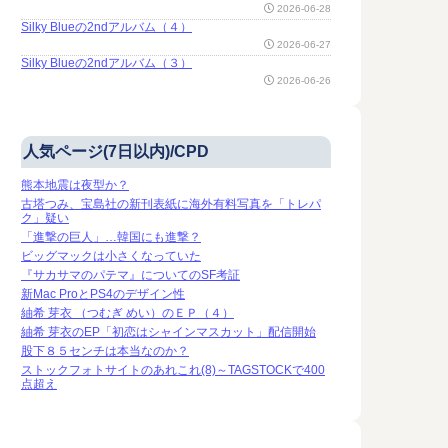
2026-06-28
Silky Blueの2ndアルバム（４）
2026-06-27
Silky Blueの2ndアルバム（３）
2026-06-26
人気ページ(7日以内)/CPD
熊本地震は夜型か？
古塔つみ、宝島社の新刊表紙に海外有料写真を「トレパ
ク」疑い
「進撃の巨人」…韓国にも進撃？
ビッグマックは小さくなっていた
『サカサマのパテマ』についてのSF考証
新Mac ProとPS4のデザイン性
紬希 芽衣 （つむぎ めい）のＥＰ（４）
紬希 芽衣のEP「初恋はシャインマスカット」配信開始
股下８５センチは本当なのか？
ストックフォトサイトのあれこれ(8)～TAGSTOCKで400
点超え