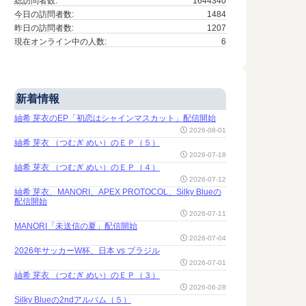
総訪問者数:
1644340
今日の訪問者数:
1484
昨日の訪問者数:
1207
現在オンライン中の人数:
6
新着情報
紬希 芽衣のEP「初恋はシャインマスカット」配信開始
2026-08-01
紬希 芽衣 （つむぎ めい）のＥＰ（５）
2026-07-18
紬希 芽衣 （つむぎ めい）のＥＰ（４）
2026-07-12
紬希 芽衣、MANORI、APEX PROTOCOL、Silky Blueの
配信開始
2026-07-11
MANORI「未送信の夏」配信開始
2026-07-04
2026年サッカーW杯、日本 vs ブラジル
2026-07-01
紬希 芽衣 （つむぎ めい）のＥＰ（３）
2026-06-28
Silky Blueの2ndアルバム（５）