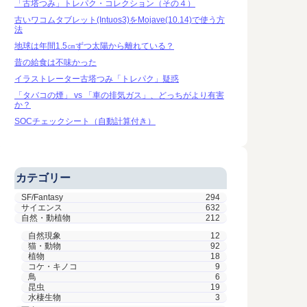
「古塔つみ」トレパク・コレクション（その４）
古いワコムタブレット(Intuos3)をMojave(10.14)で使う方
法
地球は年間1.5㎝ずつ太陽から離れている？
昔の給食は不味かった
イラストレーター古塔つみ「トレパク」疑惑
「タバコの煙」 vs 「車の排気ガス」、どっちがより有害
か？
SOCチェックシート（自動計算付き）
カテゴリー
SF/Fantasy
294
サイエンス
632
自然・動植物
212
自然現象
12
猫・動物
92
植物
18
コケ・キノコ
9
鳥
6
昆虫
19
水棲生物
3