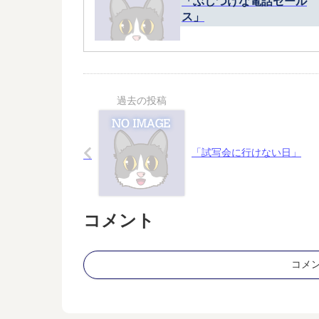
「ぶしつけな電話セール
ス」
「試写会に行けない日」
コメント
コメ