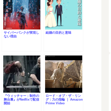
サイバーパンクが実現し
結婚の目的と意味
ない理由
『ウィッチャー：制作の
ロード・オブ・ザ・リン
舞台裏』がNetflixで配信
グ：力の指輪 ｜ Amazon
開始
Prime Video