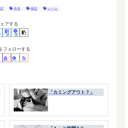
翻訳
有名
物語
レベル
ェアする
裕をフォローする
「カミングアウト？」