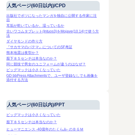
人気ページ(60日以内)/CPD
出版社でボツになったマンガを独自に公開する作家に注
目
耳垢が乾いているか、湿っているか
古いワコムタブレット(Intuos3)をMojave(10.14)で使う方
法
ダイヤモンドの作り方
『サカサマのパテマ』についてのSF考証
熊本地震は夜型か？
股下８５センチは本当なのか？
同じ競技で男女のユニフォームが違うのはなぜ？
ビッグマックは小さくなっていた
GD bbPress Attachmentsで、ユーザ登録なしでも画像を
添付する方法
人気ページ(60日以内)/PPT
ビッグマックは小さくなっていた
股下８５センチは本当なのか？
ヒューマニエンス -40億年のたくらみ- のＢＧＭ