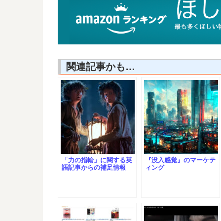
関連記事かも…
「力の指輪」に関する英
『没入感覚』のマーケテ
語記事からの補足情報
ィング