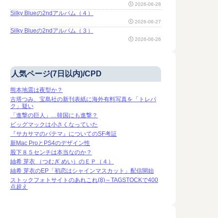
2026-06-28
Silky Blueの2ndアルバム（４）
2026-06-27
Silky Blueの2ndアルバム（３）
2026-06-26
人気ページ(7日以内)/CPD
熊本地震は夜型か？
古塔つみ、宝島社の新刊表紙に海外有料写真を「トレパ
ク」疑い
「進撃の巨人」…韓国にも進撃？
ビッグマックは小さくなっていた
『サカサマのパテマ』についてのSF考証
新Mac ProとPS4のデザイン性
股下８５センチは本当なのか？
紬希 芽衣 （つむぎ めい）のＥＰ（４）
紬希 芽衣のEP「初恋はシャインマスカット」配信開始
ストックフォトサイトのあれこれ(8)～TAGSTOCKで400
点超え