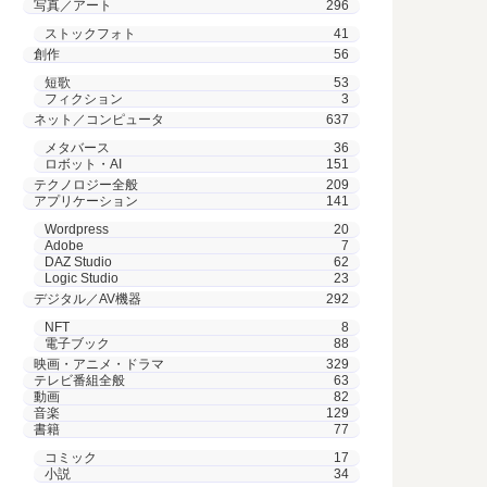
写真／アート
296
ストックフォト
41
創作
56
短歌
53
フィクション
3
ネット／コンピュータ
637
メタバース
36
ロボット・AI
151
テクノロジー全般
209
アプリケーション
141
Wordpress
20
Adobe
7
DAZ Studio
62
Logic Studio
23
デジタル／AV機器
292
NFT
8
電子ブック
88
映画・アニメ・ドラマ
329
テレビ番組全般
63
動画
82
音楽
129
書籍
77
コミック
17
小説
34