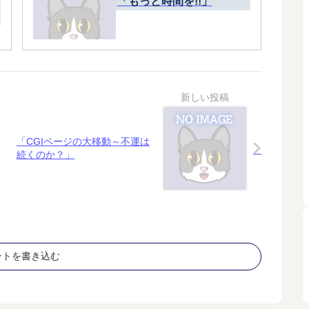
「もっと時間を!!」
「CGIページの大移動～不運は
続くのか？」
ントを書き込む