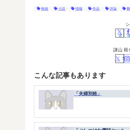
映画
小説
情報
作品
評論
シ
諌山 
こんな記事もあります
「夫婦別姓」