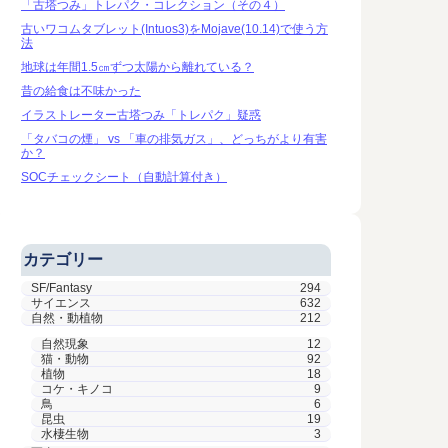
「古塔つみ」トレパク・コレクション（その４）
古いワコムタブレット(Intuos3)をMojave(10.14)で使う方
法
地球は年間1.5㎝ずつ太陽から離れている？
昔の給食は不味かった
イラストレーター古塔つみ「トレパク」疑惑
「タバコの煙」 vs 「車の排気ガス」、どっちがより有害
か？
SOCチェックシート（自動計算付き）
カテゴリー
SF/Fantasy
294
サイエンス
632
自然・動植物
212
自然現象
12
猫・動物
92
植物
18
コケ・キノコ
9
鳥
6
昆虫
19
水棲生物
3