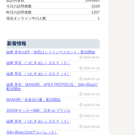
総訪問者数:
1643885
今日の訪問者数:
1029
昨日の訪問者数:
1207
現在オンライン中の人数:
1
新着情報
紬希 芽衣のEP「初恋はシャインマスカット」配信開始
2026-08-01
紬希 芽衣 （つむぎ めい）のＥＰ（５）
2026-07-18
紬希 芽衣 （つむぎ めい）のＥＰ（４）
2026-07-12
紬希 芽衣、MANORI、APEX PROTOCOL、Silky Blueの
配信開始
2026-07-11
MANORI「未送信の夏」配信開始
2026-07-04
2026年サッカーW杯、日本 vs ブラジル
2026-07-01
紬希 芽衣 （つむぎ めい）のＥＰ（３）
2026-06-28
Silky Blueの2ndアルバム（５）