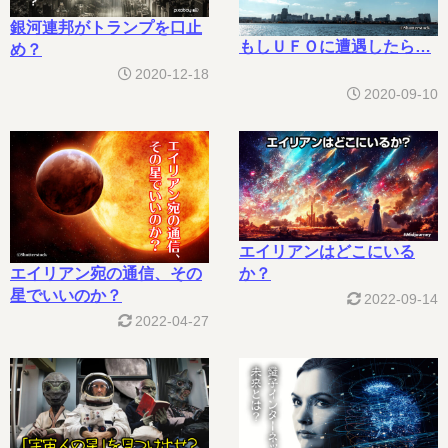
銀河連邦がトランプを口止
もしＵＦＯに遭遇したら…
め？
2020-12-18
2020-09-10
エイリアンはどこにいる
か？
エイリアン宛の通信、その
星でいいのか？
2022-09-14
2022-04-27