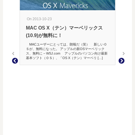
On 2013-10-23
MAC OS X（テン）マーベリックス
On 201
(10.9)が無料に！
素晴
MACユーザーにとっては、朗報だ（笑） 新しいＯ
Ｓが、無料になった。 アップルの新OSマーベリック
写真は
ス、無料に – WSJ.com アップルのパソコン向け最新
写真は
基本ソフト（ＯＳ）、「OS X（テン）マーベリ […]
ら、風景
に、絶
どき、そ