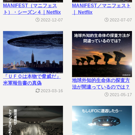
MANIFEST（マニフェス
MANIFEST／マニフェスト
ト）・シーズン４｜Netflix
｜ Netflix
2022-12-07
2022-07-07
「ＵＦＯは本物で脅威だ」
地球外知的生命体の探査方
米軍報告書の真偽
法が間違っているのでは？
2023-03-16
2021-05-17