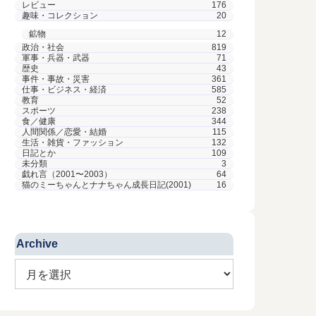
レビュー
176
趣味・コレクション
20
鉱物
12
政治・社会
819
軍事・兵器・武器
71
歴史
43
事件・事故・災害
361
仕事・ビジネス・経済
585
教育
52
スポーツ
238
食／健康
344
人間関係／恋愛・結婚
115
生活・雑貨・ファッション
132
日記とか
109
未分類
3
戯れ言（2001〜2003）
64
猫のミーちゃんとナナちゃん成長日記(2001)
16
-02
On 2019-04-25
ー】ゴジラ
On 2019-10
ＮＨＫはぶっ壊せる
オブ・モンス
Archive
2019秋
か？
（１）
“NHKをぶっ壊す“を公約に掲げる
、『ゴジラ キン
「NHKから国民を守る党」が、
ンスターズ』を、
10月になり
地方選挙で躍進したという。
てきた。 ド迫力の
が始まった。
NHKの問題については過去記事
るゴシラ映画だっ
で新番組は自
にも書いてきたが、政治的な活
ァンは必見！！
にしてあるの