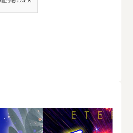
報が満載! eBook US
2014年の『G
となる本編。
歩が感 […]