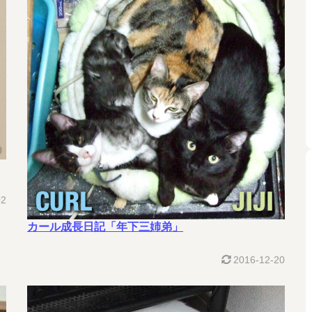
02
カール成長日記「年下三姉弟」
2016-12-20