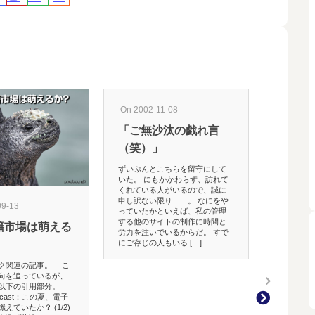
On 2002-11-08
「ご無沙汰の戯れ言
（笑）」
ずいぶんとこちらを留守にして
いた。 にもかかわらず、訪れて
くれている人がいるので、誠に
On 2019-06
申し訳ない限り……。 なにをや
09-13
【レビュ
っていたかといえば、私の管理
する他のサイトの制作に時間と
籍市場は萌える
キング・
労力を注いでいるからだ。 すで
にご存じの人もいる […]
ターズ
ク関連の記事。 こ
5月31日、夜
向を追っているが、
グ・オブ・モ
以下の引用部分。
妻と一緒に観
orecast：この夏、電子
スピード感あ
えていたか？ (1/2)
た。 ゴシラフ