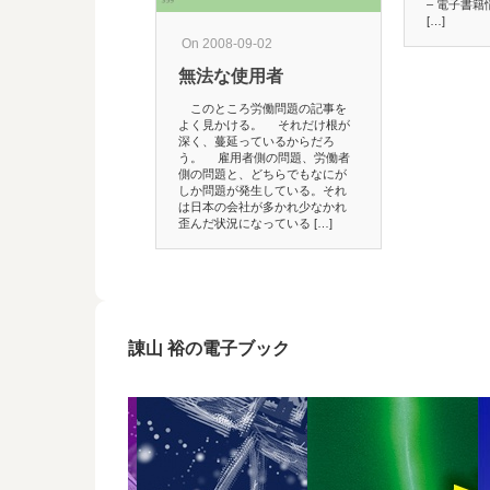
– 電子書籍情
[…]
On 2008-09-02
無法な使用者
このところ労働問題の記事を
よく見かける。 それだけ根が
深く、蔓延っているからだろ
う。 雇用者側の問題、労働者
側の問題と、どちらでもなにが
しか問題が発生している。それ
は日本の会社が多かれ少なかれ
歪んだ状況になっている […]
諌山 裕の電子ブック