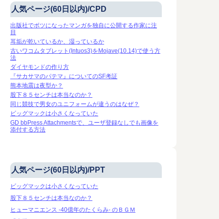
人気ページ(60日以内)/CPD
出版社でボツになったマンガを独自に公開する作家に注
目
耳垢が乾いているか、湿っているか
古いワコムタブレット(Intuos3)をMojave(10.14)で使う方
法
ダイヤモンドの作り方
『サカサマのパテマ』についてのSF考証
熊本地震は夜型か？
股下８５センチは本当なのか？
同じ競技で男女のユニフォームが違うのはなぜ？
ビッグマックは小さくなっていた
GD bbPress Attachmentsで、ユーザ登録なしでも画像を
添付する方法
人気ページ(60日以内)/PPT
ビッグマックは小さくなっていた
股下８５センチは本当なのか？
ヒューマニエンス -40億年のたくらみ- のＢＧＭ