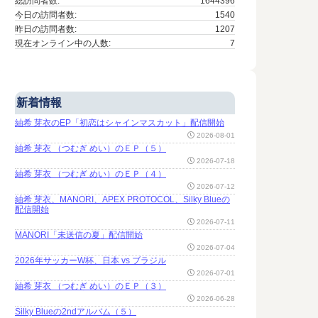
総訪問者数:
1644396
今日の訪問者数:
1540
昨日の訪問者数:
1207
現在オンライン中の人数:
7
新着情報
紬希 芽衣のEP「初恋はシャインマスカット」配信開始
2026-08-01
紬希 芽衣 （つむぎ めい）のＥＰ（５）
2026-07-18
紬希 芽衣 （つむぎ めい）のＥＰ（４）
2026-07-12
紬希 芽衣、MANORI、APEX PROTOCOL、Silky Blueの
配信開始
2026-07-11
MANORI「未送信の夏」配信開始
2026-07-04
2026年サッカーW杯、日本 vs ブラジル
2026-07-01
紬希 芽衣 （つむぎ めい）のＥＰ（３）
2026-06-28
Silky Blueの2ndアルバム（５）