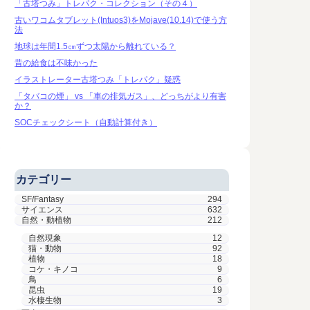
「古塔つみ」トレパク・コレクション（その４）
古いワコムタブレット(Intuos3)をMojave(10.14)で使う方
法
地球は年間1.5㎝ずつ太陽から離れている？
昔の給食は不味かった
イラストレーター古塔つみ「トレパク」疑惑
「タバコの煙」 vs 「車の排気ガス」、どっちがより有害
か？
SOCチェックシート（自動計算付き）
カテゴリー
SF/Fantasy
294
サイエンス
632
自然・動植物
212
自然現象
12
猫・動物
92
植物
18
コケ・キノコ
9
鳥
6
昆虫
19
水棲生物
3