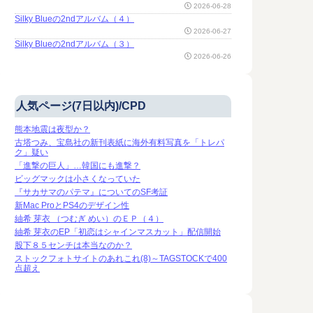
2026-06-28
Silky Blueの2ndアルバム（４）
2026-06-27
Silky Blueの2ndアルバム（３）
2026-06-26
人気ページ(7日以内)/CPD
熊本地震は夜型か？
古塔つみ、宝島社の新刊表紙に海外有料写真を「トレパ
ク」疑い
「進撃の巨人」…韓国にも進撃？
ビッグマックは小さくなっていた
『サカサマのパテマ』についてのSF考証
新Mac ProとPS4のデザイン性
紬希 芽衣 （つむぎ めい）のＥＰ（４）
紬希 芽衣のEP「初恋はシャインマスカット」配信開始
股下８５センチは本当なのか？
ストックフォトサイトのあれこれ(8)～TAGSTOCKで400
点超え