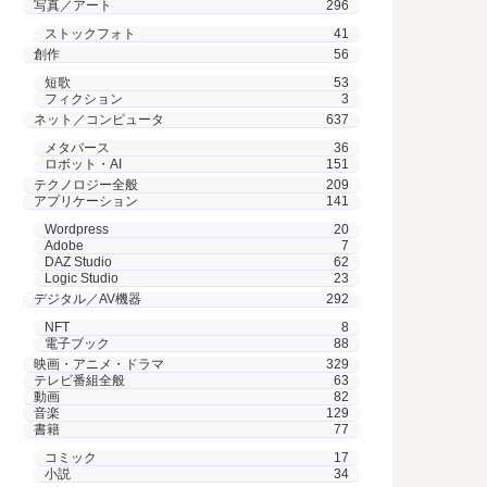
写真／アート
296
ストックフォト
41
創作
56
短歌
53
フィクション
3
ネット／コンピュータ
637
メタバース
36
ロボット・AI
151
テクノロジー全般
209
アプリケーション
141
Wordpress
20
Adobe
7
DAZ Studio
62
Logic Studio
23
デジタル／AV機器
292
NFT
8
電子ブック
88
映画・アニメ・ドラマ
329
テレビ番組全般
63
動画
82
音楽
129
書籍
77
コミック
17
小説
34