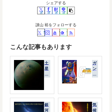
シェアする
諌山 裕をフォローする
こんな記事もあります
土
ガ
星
ン
の
ダ
衛
ム
星
を
タ
科
イ
学
タ
す
銀
気
ン
る
河
候