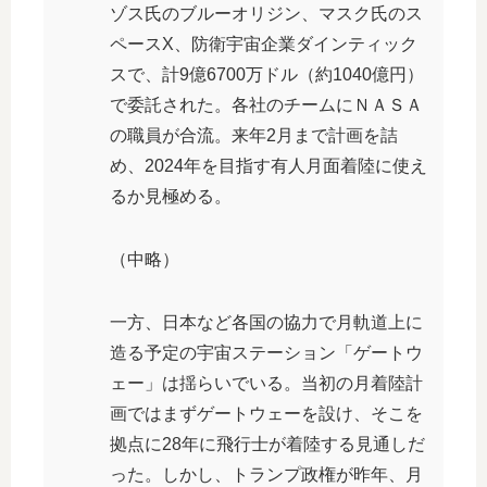
ゾス氏のブルーオリジン、マスク氏のス
ペースX、防衛宇宙企業ダインティック
スで、計9億6700万ドル（約1040億円）
で委託された。各社のチームにＮＡＳＡ
の職員が合流。来年2月まで計画を詰
め、2024年を目指す有人月面着陸に使え
るか見極める。
（中略）
一方、日本など各国の協力で月軌道上に
造る予定の宇宙ステーション「ゲートウ
ェー」は揺らいでいる。当初の月着陸計
画ではまずゲートウェーを設け、そこを
拠点に28年に飛行士が着陸する見通しだ
った。しかし、トランプ政権が昨年、月