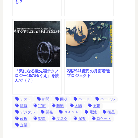
も？
「気になる最先端テクノ
2兆2941億円の月面着陸
ロジー10のゆくえ」を読
プロジェクト
んで（７）
テスト
新聞
回収
ハード
ハードル
情報
宇宙
防衛
太陽
予想
デジタル
開発
ＮＡＳＡ
電池
衛星
政権
製造
マスク
探査
ロケット
企業