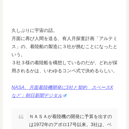
久しぶりに宇宙の話。
月面に再び人間を送る、有人月探査計画「アルテミ
ス」の、着陸船の製造に３社が挑むことになったと
いう。
３社３様の着陸船を構想しているのだが、どれが採
用されるかは、いわゆるコンペ式で決めるらしい。
NASA、月面着陸機開発に3社と契約 スペースX
など：朝日新聞デジタル
ＮＡＳＡが着陸機の開発に予算を出すの
は1972年のアポロ17号以来。3社は、ベ