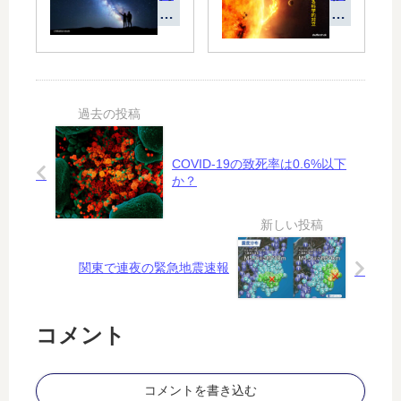
に
系
変
異
内
動
質
、
を
な
３
め
生
６
ぐ
命
の
る
が
知
科
存
的
学
在
COVID-19の致死率は0.6%以下
文
的
す
か？
明
対
る
の
立
か
交
も
信
？
関東で連夜の緊急地震速報
手
段
は
？
コメント
コメントを書き込む