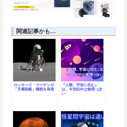
関連記事かも…
ロッキード・マーチンが
『人類、宇宙に住む』
「月着陸船」構想を発表
は、今世紀中は無理っぽ
い