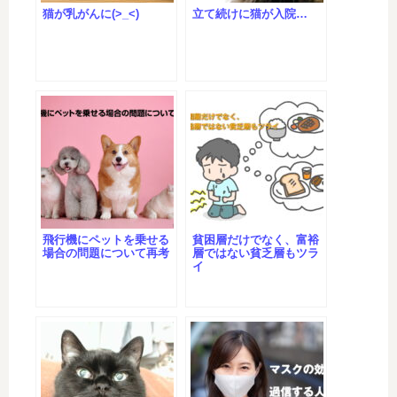
猫が乳がんに(>_<)ゞ
立て続けに猫が入院…
飛行機にペットを乗せる
貧困層だけでなく、富裕
場合の問題について再考
層ではない貧乏層もツラ
イ