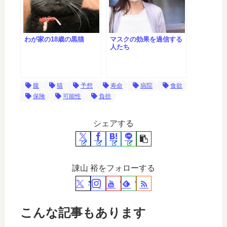
わが家の18歳の黒猫
マスクの効果を過信する
人たち
腹
猫
予想
寿命
病院
食欲
保険
可能性
負担
シェアする
諌山 裕をフォローする
こんな記事もあります