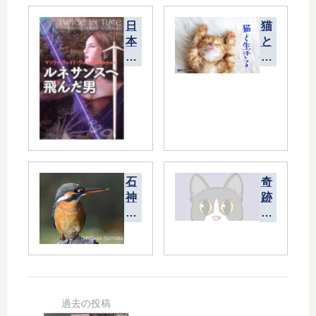
日
猫
本
と
製
生
ア
き
ニ
る
メ
の
光
と
陰
石
奇
神
跡
井
は
公
起
園
き
の
な
カ
か
ワ
っ
セ
た