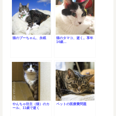
猫のプーちゃん、永眠
猫のタマコ、逝く。享年
14歳…
やんちゃ坊主（猫）のカ
ペットの医療費問題
ール、11歳で逝く