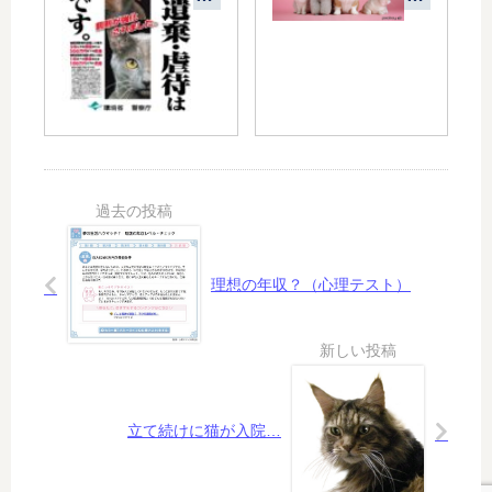
ェ
傷
に
メ
事
ペ
ラ
件
ッ
ン
は
ト
ジ
凶
を
ェ
悪
乗
（
犯
せ
恵
罪
る
比
の
場
寿
前
合
）
兆
の
に
問
理想の年収？（心理テスト）
行
題
っ
に
て
つ
き
い
た
て
再
立て続けに猫が入院…
考