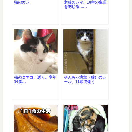
猫のガン
老猫のシマ、18年の生涯
を閉じる……
猫のタマコ、逝く。享年
やんちゃ坊主（猫）のカ
14歳…
ール、11歳で逝く