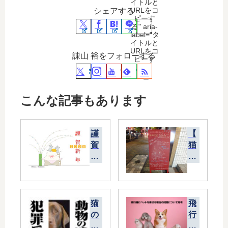
イトルと
URLをコ
シェアする
ピーす
る" aria-
label="タ
イトルと
URLをコ
諌山 裕をフォローする
ピーす
る">
こんな記事もあります
謹
【
賀
猫
新
カ
年
フ
20
ェ
20
】
ニ
猫
飛
ャ
の
行
フ
殺
機