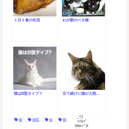
１日１食の生活
わが家のベタ猫
猫はB型タイプ？
立て続けに猫が入院…
_<)ゞ
猫
病院
血
腹
</a>"
title="タ