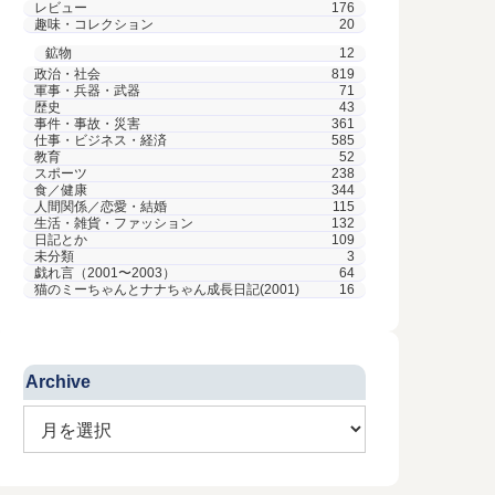
レビュー
176
趣味・コレクション
20
鉱物
12
政治・社会
819
軍事・兵器・武器
71
歴史
43
事件・事故・災害
361
仕事・ビジネス・経済
585
教育
52
スポーツ
238
食／健康
344
人間関係／恋愛・結婚
115
生活・雑貨・ファッション
132
日記とか
109
未分類
3
戯れ言（2001〜2003）
64
猫のミーちゃんとナナちゃん成長日記(2001)
16
Archive