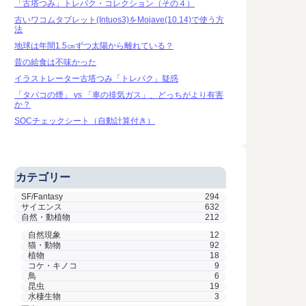
「古塔つみ」トレパク・コレクション（その４）
古いワコムタブレット(Intuos3)をMojave(10.14)で使う方
法
地球は年間1.5㎝ずつ太陽から離れている？
昔の給食は不味かった
イラストレーター古塔つみ「トレパク」疑惑
「タバコの煙」 vs 「車の排気ガス」、どっちがより有害
か？
SOCチェックシート（自動計算付き）
カテゴリー
SF/Fantasy
294
サイエンス
632
自然・動植物
212
自然現象
12
猫・動物
92
植物
18
コケ・キノコ
9
鳥
6
昆虫
19
水棲生物
3