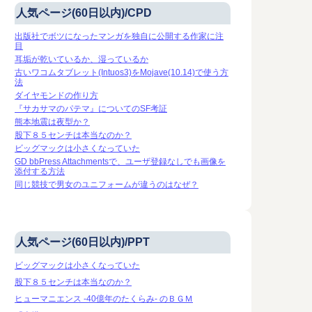
人気ページ(60日以内)/CPD
出版社でボツになったマンガを独自に公開する作家に注
目
耳垢が乾いているか、湿っているか
古いワコムタブレット(Intuos3)をMojave(10.14)で使う方
法
ダイヤモンドの作り方
『サカサマのパテマ』についてのSF考証
熊本地震は夜型か？
股下８５センチは本当なのか？
ビッグマックは小さくなっていた
GD bbPress Attachmentsで、ユーザ登録なしでも画像を
添付する方法
同じ競技で男女のユニフォームが違うのはなぜ？
人気ページ(60日以内)/PPT
ビッグマックは小さくなっていた
股下８５センチは本当なのか？
ヒューマニエンス -40億年のたくらみ- のＢＧＭ