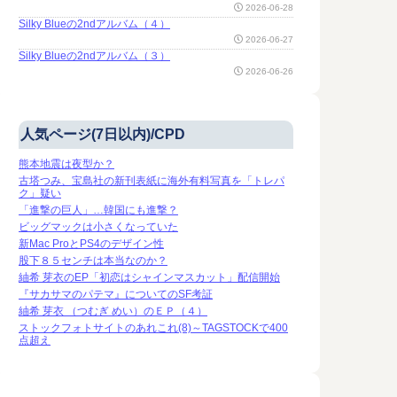
2026-06-28
Silky Blueの2ndアルバム（４）
2026-06-27
Silky Blueの2ndアルバム（３）
2026-06-26
人気ページ(7日以内)/CPD
熊本地震は夜型か？
古塔つみ、宝島社の新刊表紙に海外有料写真を「トレパ
ク」疑い
「進撃の巨人」…韓国にも進撃？
ビッグマックは小さくなっていた
新Mac ProとPS4のデザイン性
股下８５センチは本当なのか？
紬希 芽衣のEP「初恋はシャインマスカット」配信開始
『サカサマのパテマ』についてのSF考証
紬希 芽衣 （つむぎ めい）のＥＰ（４）
ストックフォトサイトのあれこれ(8)～TAGSTOCKで400
点超え