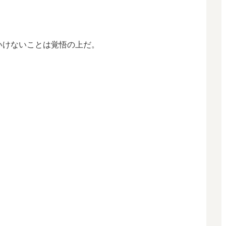
いけないことは覚悟の上だ。
。