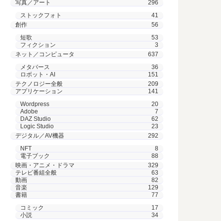
写真／アート
296
ストックフォト
41
創作
56
短歌
53
フィクション
3
ネット／コンピュータ
637
メタバース
36
ロボット・AI
151
テクノロジー全般
209
アプリケーション
141
Wordpress
20
Adobe
7
DAZ Studio
62
Logic Studio
23
デジタル／AV機器
292
NFT
8
電子ブック
88
映画・アニメ・ドラマ
329
テレビ番組全般
63
動画
82
音楽
129
書籍
77
コミック
17
小説
34