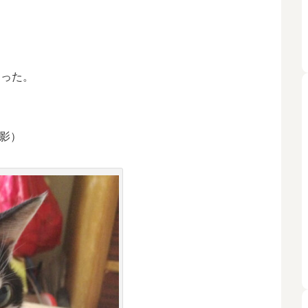
逝った。
撮影）