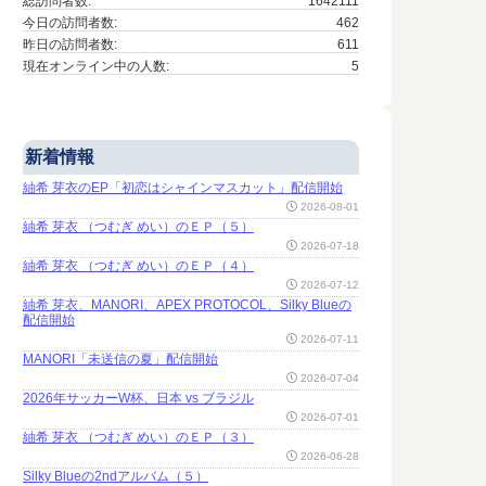
総訪問者数:
1642111
今日の訪問者数:
462
昨日の訪問者数:
611
現在オンライン中の人数:
5
新着情報
紬希 芽衣のEP「初恋はシャインマスカット」配信開始
2026-08-01
紬希 芽衣 （つむぎ めい）のＥＰ（５）
2026-07-18
紬希 芽衣 （つむぎ めい）のＥＰ（４）
2026-07-12
紬希 芽衣、MANORI、APEX PROTOCOL、Silky Blueの
配信開始
2026-07-11
MANORI「未送信の夏」配信開始
2026-07-04
2026年サッカーW杯、日本 vs ブラジル
2026-07-01
紬希 芽衣 （つむぎ めい）のＥＰ（３）
2026-06-28
Silky Blueの2ndアルバム（５）