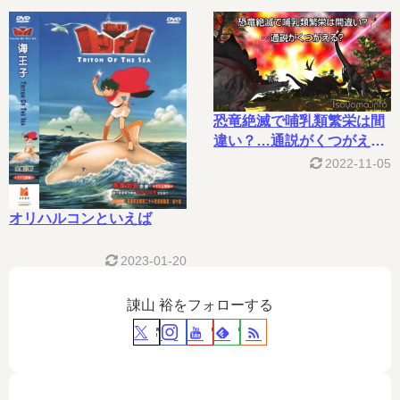
恐竜絶滅で哺乳類繁栄は間
違い？…通説がくつがえ
る？
2022-11-05
オリハルコンといえば
2023-01-20
諌山 裕をフォローする