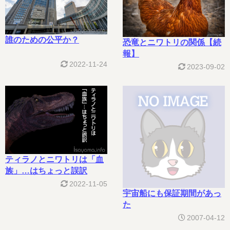
誰のための公平か？
恐竜とニワトリの関係【続
報】
2022-11-24
2023-09-02
ティラノとニワトリは「血
族」…はちょっと誤訳
2022-11-05
宇宙船にも保証期間があっ
た
2007-04-12