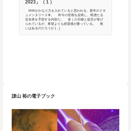
2023」（１）
「エ
NHKがかなり力を入れていると思われる、新年のドキ
「婚活」
ュメンタリー２本。 昨今の世相を反映し、暗澹たる
た。 ド
近未来を予想する内容だ。 多くの示唆と提言が挙げ
就活、婚
られているが、希望よりも絶望感が勝っている。 救
うだ。 
いはあるのだろうか […]
の恋愛・
諌山 裕の電子ブック