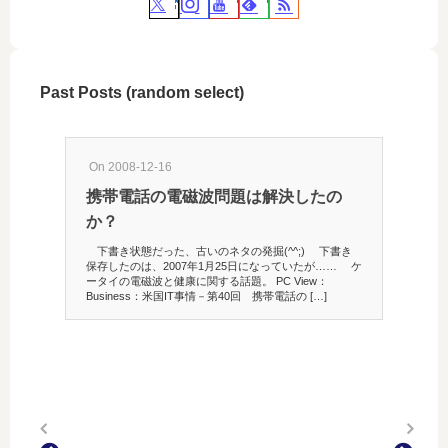
Past Posts (random select)
On 2008-12-16
携帯電話の電磁波問題は解決したの
か？
下書き状態だった、古いのネタの発掘(^^;) 下書き
保存したのは、2007年1月25日になっていたが…… ケ
ータイの電磁波と健康に関する話題。 PC View：
Business：米国IT事情－第40回 携帯電話の […]
On 201