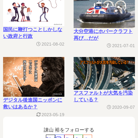
国民に鞭打つことしかしな
大分空港にホバークラフト
い政府と行政
再び…だが
2021-08-02
2021-07-01
アスファルトが大気を汚染
している？
デジタル後進国ニッポンに
救いはあるか？
2020-09-07
2023-05-19
諌山 裕をフォローする