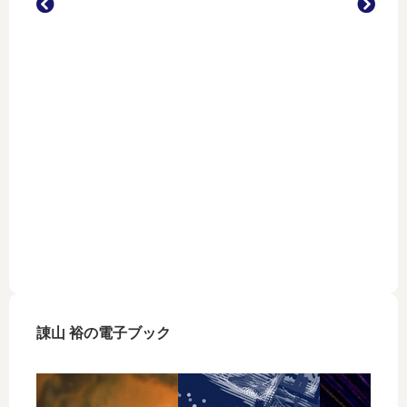
ジブ
ジブリ
が、PD
法改正特集
スタジオ
諌山 裕の電子ブック