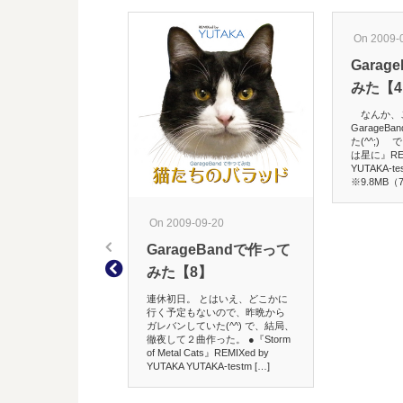
On 2009-
Garag
みた【
なんか、
Garage
た(^^;)
は星に』REMI
YUTAKA-tes
※9.8MB（7’
On 2009-09-20
GarageBandで作って
みた【8】
連休初日。 とはいえ、どこかに
行く予定もないので、昨晩から
ガレバンしていた(^^) で、結局、
徹夜して２曲作った。 ●『Storm
of Metal Cats』REMIXed by
YUTAKA YUTAKA-testm […]