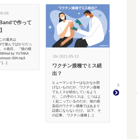
09-06
On 2018-06
eBandで作って
【サッカ
4】
の日本が
せ！
この週末は
Bandで遊んでばかりだっ
勝ったね！（
 で、４曲目。 『猫の瞳
勝てるとは思
Xed by YUTAKA
On 2021-05-13
ら、いい意味
tmusic-004.mp3
くれた。 勝
 […]
ワクチン接種でミス続
うと思ってた
内だったが。 
出？
た大迫と香川
れって、縦に速い
ヒューマンエラーはなかなか防
げないものだが、ワクチン接種
でもミスが続出しているよう
だ。 この手のミスは、じつはよ
く起こっているのだが、他の感
染症のワクチン接種ではあまり
話題にならないだけ。 以下、そ
の記事。 ワクチン接種 […]