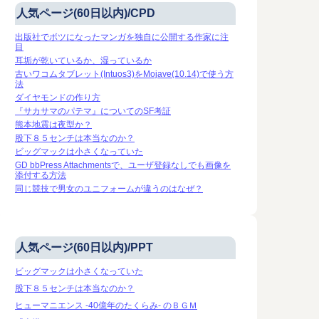
人気ページ(60日以内)/CPD
出版社でボツになったマンガを独自に公開する作家に注
目
耳垢が乾いているか、湿っているか
古いワコムタブレット(Intuos3)をMojave(10.14)で使う方
法
ダイヤモンドの作り方
『サカサマのパテマ』についてのSF考証
熊本地震は夜型か？
股下８５センチは本当なのか？
ビッグマックは小さくなっていた
GD bbPress Attachmentsで、ユーザ登録なしでも画像を
添付する方法
同じ競技で男女のユニフォームが違うのはなぜ？
人気ページ(60日以内)/PPT
ビッグマックは小さくなっていた
股下８５センチは本当なのか？
ヒューマニエンス -40億年のたくらみ- のＢＧＭ