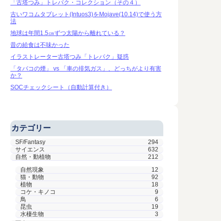
「古塔つみ」トレパク・コレクション（その４）
古いワコムタブレット(Intuos3)をMojave(10.14)で使う方
法
地球は年間1.5㎝ずつ太陽から離れている？
昔の給食は不味かった
イラストレーター古塔つみ「トレパク」疑惑
「タバコの煙」 vs 「車の排気ガス」、どっちがより有害
か？
SOCチェックシート（自動計算付き）
カテゴリー
SF/Fantasy
294
サイエンス
632
自然・動植物
212
自然現象
12
猫・動物
92
植物
18
コケ・キノコ
9
鳥
6
昆虫
19
水棲生物
3