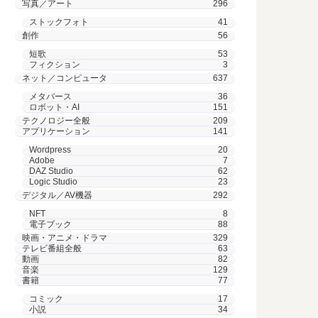
写真／アート
296
ストックフォト
41
創作
56
短歌
53
フィクション
3
ネット／コンピュータ
637
メタバース
36
ロボット・AI
151
テクノロジー全般
209
アプリケーション
141
Wordpress
20
Adobe
7
DAZ Studio
62
Logic Studio
23
デジタル／AV機器
292
NFT
8
電子ブック
88
映画・アニメ・ドラマ
329
テレビ番組全般
63
動画
82
音楽
129
書籍
77
コミック
17
小説
34