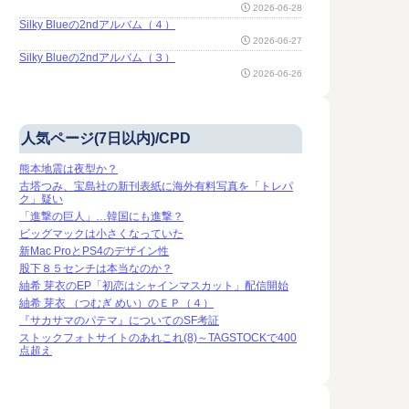
2026-06-28
Silky Blueの2ndアルバム（４）
2026-06-27
Silky Blueの2ndアルバム（３）
2026-06-26
人気ページ(7日以内)/CPD
熊本地震は夜型か？
古塔つみ、宝島社の新刊表紙に海外有料写真を「トレパ
ク」疑い
「進撃の巨人」…韓国にも進撃？
ビッグマックは小さくなっていた
新Mac ProとPS4のデザイン性
股下８５センチは本当なのか？
紬希 芽衣のEP「初恋はシャインマスカット」配信開始
紬希 芽衣 （つむぎ めい）のＥＰ（４）
『サカサマのパテマ』についてのSF考証
ストックフォトサイトのあれこれ(8)～TAGSTOCKで400
点超え