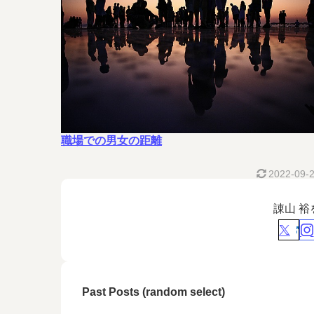
職場での男女の距離
2022-09-
諌山 
Past Posts (random select)