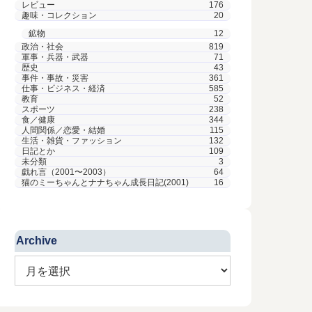
レビュー
176
趣味・コレクション
20
-20
鉱物
12
政治・社会
819
ー】Ｗ杯初戦
軍事・兵器・武器
71
勝利で番狂わ
歴史
43
事件・事故・災害
361
仕事・ビジネス・経済
585
教育
52
笑） コロンビアに
スポーツ
238
ってなかったか
食／健康
344
On 2019-07
で予想を裏切って
人間関係／恋愛・結婚
115
つとしたら僅差だろ
生活・雑貨・ファッション
132
韓国「対
から、そこは想定
On 2009-04-24
日記とか
109
冒頭、PKを誘発し
未分類
3
効果的な
オリジナル猫Tシャツ
の攻め上がり。 こ
戯れ言（2001〜2003）
64
 […]
猫のミーちゃんとナナちゃん成長日記(2001)
16
日本と韓国の
を販売
なってきた。
はいけないの
うちの猫たちをモデルにした、
なかった展開
オリジナルのTシャツの制作・販
方向、決着に
売を始めた(^_^)。 Tシャツ等の
津々。 日本
制作・販売をするサイト
Archive
国が検討して
「UPSOLD.com」を使ってい
カード」の効力
る。 私のマイショップ「NEKO
no MISE」に、とりあえずいくつ
[…]