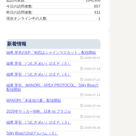
総訪問者数:
1642306
今日の訪問者数:
657
昨日の訪問者数:
611
現在オンライン中の人数:
1
新着情報
紬希 芽衣のEP「初恋はシャインマスカット」配信開始
2026-08-01
紬希 芽衣 （つむぎ めい）のＥＰ（５）
2026-07-18
紬希 芽衣 （つむぎ めい）のＥＰ（４）
2026-07-12
紬希 芽衣、MANORI、APEX PROTOCOL、Silky Blueの
配信開始
2026-07-11
MANORI「未送信の夏」配信開始
2026-07-04
2026年サッカーW杯、日本 vs ブラジル
2026-07-01
紬希 芽衣 （つむぎ めい）のＥＰ（３）
2026-06-28
Silky Blueの2ndアルバム（５）