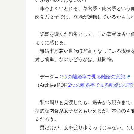
いがあるのではないか？
昨今よくいわれる、草食系・肉食系という傾
肉食系女子では、立場が逆転しているかもし
記事を読んだ印象として、この著者は古い価
ように感じる。
離婚率が若い世代ほど高くなっている現状を
対し慎重」なのかどうかは、疑問符。
データ→
2つの離婚率で見る離婚の実態
（Archive PDF
2つの離婚率で見る離婚の実態 –
私の周りを見渡しても、過去から現在まで、
型的な肉食系女子だともいえるが、本命のＡ
るだろう。
男だけが、女を渡り歩くわけじゃない。という