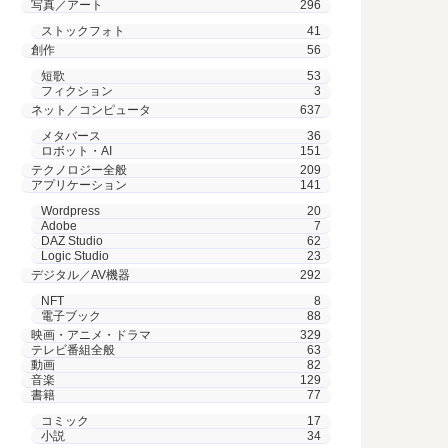
写真／アート
296
ストックフォト
41
創作
56
短歌
53
フィクション
3
ネット／コンピュータ
637
メタバース
36
ロボット・AI
151
テクノロジー全般
209
アプリケーション
141
Wordpress
20
Adobe
7
DAZ Studio
62
Logic Studio
23
デジタル／AV機器
292
NFT
8
電子ブック
88
映画・アニメ・ドラマ
329
テレビ番組全般
63
動画
82
音楽
129
書籍
77
コミック
17
小説
34