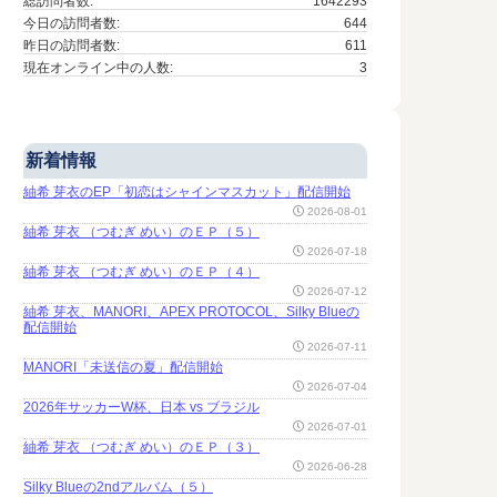
総訪問者数:
1642293
今日の訪問者数:
644
昨日の訪問者数:
611
現在オンライン中の人数:
3
新着情報
紬希 芽衣のEP「初恋はシャインマスカット」配信開始
2026-08-01
紬希 芽衣 （つむぎ めい）のＥＰ（５）
2026-07-18
紬希 芽衣 （つむぎ めい）のＥＰ（４）
2026-07-12
紬希 芽衣、MANORI、APEX PROTOCOL、Silky Blueの
配信開始
2026-07-11
MANORI「未送信の夏」配信開始
2026-07-04
2026年サッカーW杯、日本 vs ブラジル
2026-07-01
紬希 芽衣 （つむぎ めい）のＥＰ（３）
2026-06-28
Silky Blueの2ndアルバム（５）