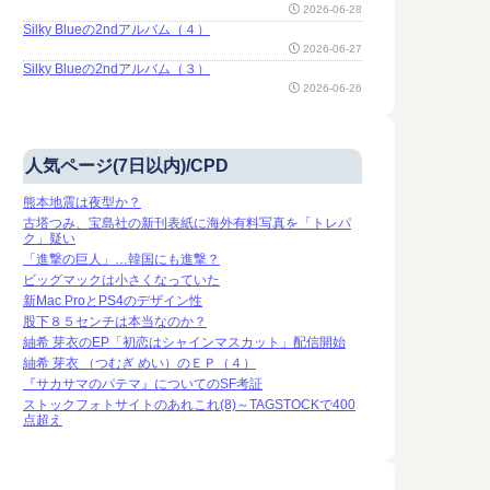
2026-06-28
Silky Blueの2ndアルバム（４）
2026-06-27
Silky Blueの2ndアルバム（３）
2026-06-26
人気ページ(7日以内)/CPD
熊本地震は夜型か？
古塔つみ、宝島社の新刊表紙に海外有料写真を「トレパ
ク」疑い
「進撃の巨人」…韓国にも進撃？
ビッグマックは小さくなっていた
新Mac ProとPS4のデザイン性
股下８５センチは本当なのか？
紬希 芽衣のEP「初恋はシャインマスカット」配信開始
紬希 芽衣 （つむぎ めい）のＥＰ（４）
『サカサマのパテマ』についてのSF考証
ストックフォトサイトのあれこれ(8)～TAGSTOCKで400
点超え