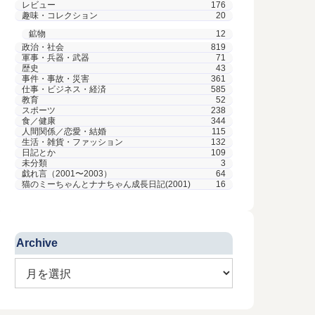
レビュー
176
趣味・コレクション
20
鉱物
12
政治・社会
819
軍事・兵器・武器
71
歴史
43
事件・事故・災害
361
仕事・ビジネス・経済
585
教育
52
スポーツ
238
食／健康
344
人間関係／恋愛・結婚
115
生活・雑貨・ファッション
132
日記とか
109
未分類
3
戯れ言（2001〜2003）
64
猫のミーちゃんとナナちゃん成長日記(2001)
16
Archive