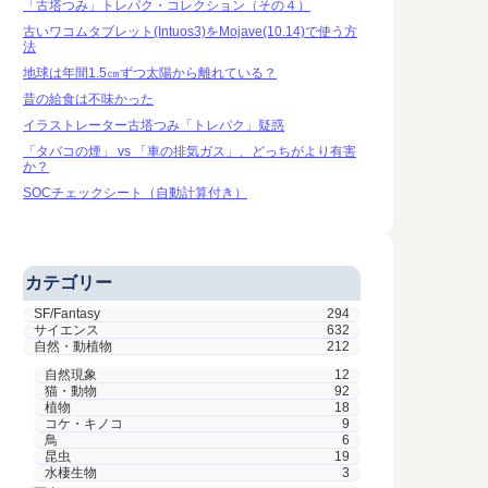
「古塔つみ」トレパク・コレクション（その４）
古いワコムタブレット(Intuos3)をMojave(10.14)で使う方
法
地球は年間1.5㎝ずつ太陽から離れている？
昔の給食は不味かった
イラストレーター古塔つみ「トレパク」疑惑
「タバコの煙」 vs 「車の排気ガス」、どっちがより有害
か？
SOCチェックシート（自動計算付き）
カテゴリー
SF/Fantasy
294
サイエンス
632
自然・動植物
212
自然現象
12
猫・動物
92
植物
18
コケ・キノコ
9
鳥
6
昆虫
19
水棲生物
3