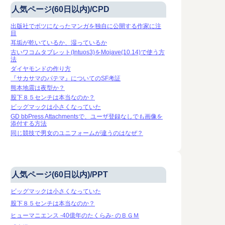
人気ページ(60日以内)/CPD
出版社でボツになったマンガを独自に公開する作家に注
目
耳垢が乾いているか、湿っているか
古いワコムタブレット(Intuos3)をMojave(10.14)で使う方
法
ダイヤモンドの作り方
『サカサマのパテマ』についてのSF考証
熊本地震は夜型か？
股下８５センチは本当なのか？
ビッグマックは小さくなっていた
GD bbPress Attachmentsで、ユーザ登録なしでも画像を
添付する方法
同じ競技で男女のユニフォームが違うのはなぜ？
人気ページ(60日以内)/PPT
ビッグマックは小さくなっていた
股下８５センチは本当なのか？
ヒューマニエンス -40億年のたくらみ- のＢＧＭ