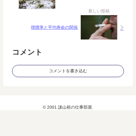
ー
坑
ム
井
と
が
と
危
も
な
喫煙率と平均寿命の関係
に
い
｜
N
コメント
H
K
B
コメントを書き込む
S
世
界
の
ド
キ
© 2001 諌山裕の仕事部屋.
ュ
メ
ン
タ