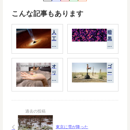
こんな記事もあります
人
暗
工
黒
ブ
物
ラ
質
ッ
の
ク
話
オ
ゴ
ホ
リ
ー
ー
ン
ス
ル
ピ
ト
の
ッ
オ
面
ク
ブ
白
は
オ
ネ
コ
イ
タ
ン
ル
ド
廃
東京に雪が降った