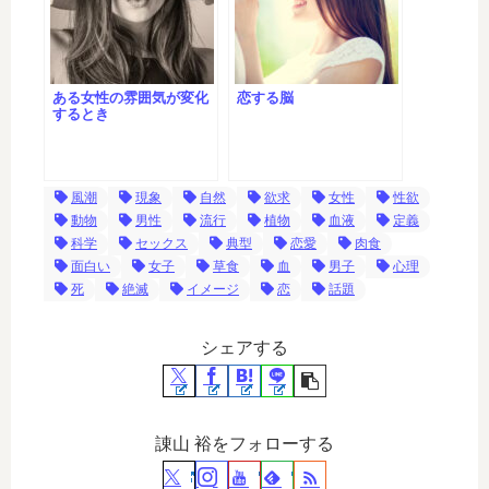
ある女性の雰囲気が変化
恋する脳
するとき
風潮
現象
自然
欲求
女性
性欲
動物
男性
流行
植物
血液
定義
科学
セックス
典型
恋愛
肉食
面白い
女子
草食
血
男子
心理
死
絶滅
イメージ
恋
話題
シェアする
諌山 裕をフォローする