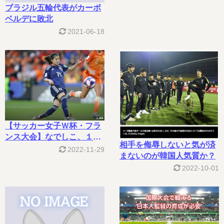
ブラジル五輪代表がカーボ
ベルデに敗北
2021-06-18
【サッカー女子Ｗ杯・フラ
ンス大会】なでしこ、１６
相手を侮辱しないと気が済
強で散る
2022-11-29
まないのが韓国人気質か？
2022-10-01