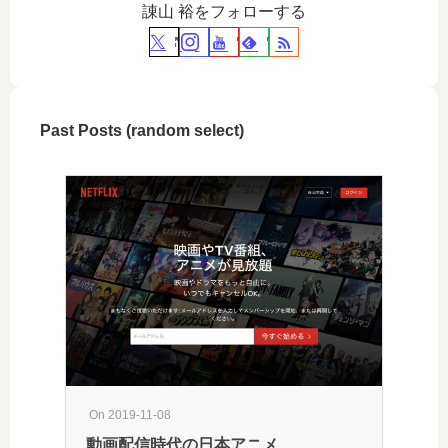
諌山 裕をフォローする
Past Posts (random select)
On 2019-11-08
On 202
動画配信時代の日本アニメ