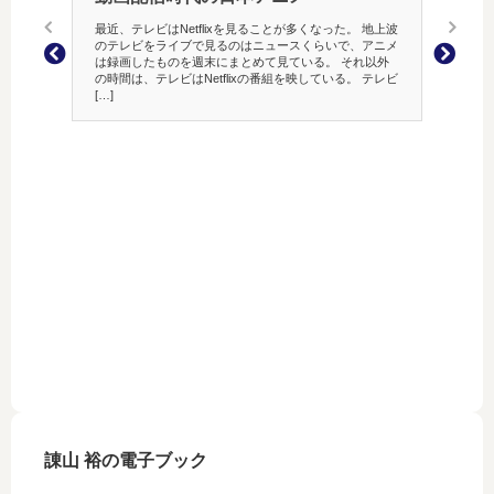
Ｘ(T
最近、テレビはNetflixを見ることが多くなった。 地上波
のテレビをライブで見るのはニュースくらいで、アニメ
つぶやき
は録画したものを週末にまとめて見ている。 それ以外
の条件
の時間は、テレビはNetflixの番組を映している。 テレビ
条件を満た
[…]
元条件が緩
諌山 裕の電子ブック