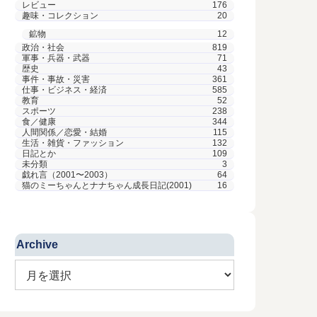
レビュー
176
趣味・コレクション
20
鉱物
12
政治・社会
819
軍事・兵器・武器
71
歴史
43
事件・事故・災害
361
仕事・ビジネス・経済
585
教育
52
スポーツ
238
食／健康
344
人間関係／恋愛・結婚
115
生活・雑貨・ファッション
132
日記とか
109
未分類
3
戯れ言（2001〜2003）
64
猫のミーちゃんとナナちゃん成長日記(2001)
16
Archive