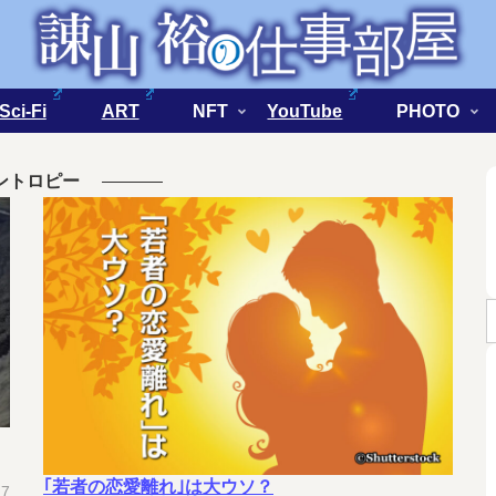
Sci-Fi
ART
NFT
YouTube
PHOTO
ントロピー
｢若者の恋愛離れ｣は大ウソ？
27