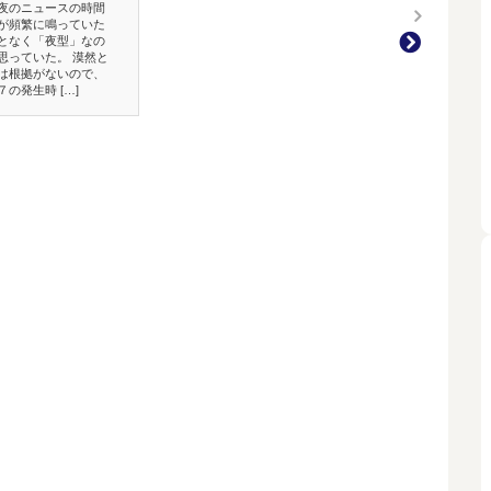
夜のニュースの時間
原色の想い ▪紅
が頻繁に鳴っていた
独の群衆 […]
となく「夜型」なの
思っていた。 漠然と
は根拠がないので、
の発生時 […]