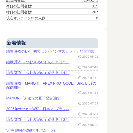
総訪問者数:
1643171
今日の訪問者数:
315
昨日の訪問者数:
1207
現在オンライン中の人数:
6
新着情報
紬希 芽衣のEP「初恋はシャインマスカット」配信開始
2026-08-01
紬希 芽衣 （つむぎ めい）のＥＰ（５）
2026-07-18
紬希 芽衣 （つむぎ めい）のＥＰ（４）
2026-07-12
紬希 芽衣、MANORI、APEX PROTOCOL、Silky Blueの
配信開始
2026-07-11
MANORI「未送信の夏」配信開始
2026-07-04
2026年サッカーW杯、日本 vs ブラジル
2026-07-01
紬希 芽衣 （つむぎ めい）のＥＰ（３）
2026-06-28
Silky Blueの2ndアルバム（５）