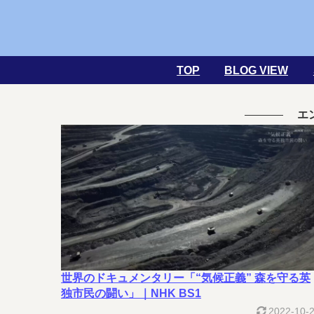
TOP
BLOG VIEW
エ
世界のドキュメンタリー「“気候正義” 森を守る英
独市民の闘い」｜NHK BS1
2022-10-