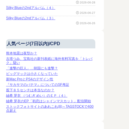
2026-06-28
Silky Blueの2ndアルバム（４）
2026-06-27
Silky Blueの2ndアルバム（３）
2026-06-26
人気ページ(7日以内)/CPD
熊本地震は夜型か？
古塔つみ、宝島社の新刊表紙に海外有料写真を「トレパ
ク」疑い
「進撃の巨人」…韓国にも進撃？
ビッグマックは小さくなっていた
新Mac ProとPS4のデザイン性
『サカサマのパテマ』についてのSF考証
股下８５センチは本当なのか？
紬希 芽衣 （つむぎ めい）のＥＰ（４）
紬希 芽衣のEP「初恋はシャインマスカット」配信開始
ストックフォトサイトのあれこれ(8)～TAGSTOCKで400
点超え