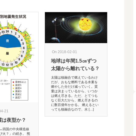
On 2018-02-01
地球は年間1.5㎝ずつ
太陽から離れている？
太陽は核融合で燃えているわけ
だが、おもな燃料である水素を
燃やした分だけ減っていく。質
量は決まっているから、いつか
は燃え尽きる。ただ、とてつも
なく巨大だから、燃え尽きるの
に数百億年かかる。 燃えるとい
On 2023-08
っても核融合なので、水 […]
04-21
▪交差する
震は夜型か？
#短歌 #tank
→四国の中央構造線
軌道の先に蜃
び火？」の続き。 熊
行く先はどこ 