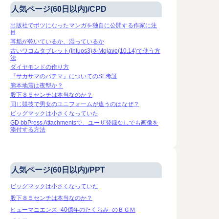
人気ページ(60日以内)/CPD
出版社でボツになったマンガを独自に公開する作家に注
目
耳垢が乾いているか、湿っているか
古いワコムタブレット(Intuos3)をMojave(10.14)で使う方
法
ダイヤモンドの作り方
『サカサマのパテマ』についてのSF考証
熊本地震は夜型か？
股下８５センチは本当なのか？
On 2009-07
同じ競技で男女のユニフォームが違うのはなぜ？
ビッグマックは小さくなっていた
ネットコ
GD bbPress Attachmentsで、ユーザ登録なしでも画像を
字化する
添付する方法
On 2026-05-19
とは？
Lyria 3 Proで日本語の
ネット上のコ
歌を作ってみた（３）
多くが無料。
モデルは、コ
人気ページ(60日以内)/PPT
-28
寄り道が遠回りになってる。
化、有料会員
Lyria 3 Proに、日本語歌詞をちゃ
だけではなか
ビッグマックは小さくなっていた
軌道
んと歌わせるのは難しいなー
いようだ。 
と。 ３曲目はなかなかうまくい
股下８５センチは本当なのか？
ても、ページ
a #写真短歌 交差する
かず、10回以上リテイクした
り数百万～数千
ヒューマニエンス -40億年のたくらみ- のＢＧＭ
気楼 途中下車なき
(^_^)b 曲名『歩幅の迷い』
関連記事かも… ▪
※Logic Proでリマスタリ […]