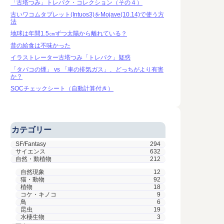
「古塔つみ」トレパク・コレクション（その４）
葉が綺麗 ▪踏切 ▪孤
古いワコムタブレット(Intuos3)をMojave(10.14)で使う方
法
地球は年間1.5㎝ずつ太陽から離れている？
昔の給食は不味かった
イラストレーター古塔つみ「トレパク」疑惑
「タバコの煙」 vs 「車の排気ガス」、どっちがより有害
か？
SOCチェックシート（自動計算付き）
カテゴリー
SF/Fantasy
294
サイエンス
632
自然・動植物
212
自然現象
12
猫・動物
92
植物
18
コケ・キノコ
9
鳥
6
昆虫
19
水棲生物
3