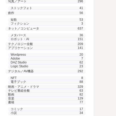
写真／アート
296
ストックフォト
41
創作
56
短歌
53
フィクション
3
ネット／コンピュータ
637
メタバース
36
ロボット・AI
151
テクノロジー全般
209
アプリケーション
141
Wordpress
20
Adobe
7
DAZ Studio
62
Logic Studio
23
デジタル／AV機器
292
NFT
8
電子ブック
88
映画・アニメ・ドラマ
329
テレビ番組全般
63
動画
82
音楽
129
書籍
77
コミック
17
小説
34