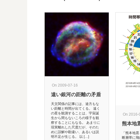
On 2009-07-16
遠い銀河の距離の矛盾
天文関係の記事には、途方もな
い距離と時間が出てくる。 遠く
の星を観測することは、宇宙誕
On 2016-
生から間もないころの様子を観
察することにもなる。 あまりに
熊本地
現実離れした尺度だが、そのた
めに誤解や勘違い、あるいは説
「熊本地震
明不足が生じる。 以 […]
断層帯に飛