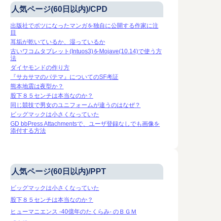
人気ページ(60日以内)/CPD
出版社でボツになったマンガを独自に公開する作家に注
目
耳垢が乾いているか、湿っているか
古いワコムタブレット(Intuos3)をMojave(10.14)で使う方
法
ダイヤモンドの作り方
『サカサマのパテマ』についてのSF考証
熊本地震は夜型か？
股下８５センチは本当なのか？
同じ競技で男女のユニフォームが違うのはなぜ？
ビッグマックは小さくなっていた
GD bbPress Attachmentsで、ユーザ登録なしでも画像を
添付する方法
人気ページ(60日以内)/PPT
ビッグマックは小さくなっていた
股下８５センチは本当なのか？
ヒューマニエンス -40億年のたくらみ- のＢＧＭ