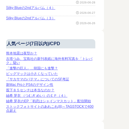
2026-06-28
Silky Blueの2ndアルバム（４）
2026-06-27
Silky Blueの2ndアルバム（３）
2026-06-26
人気ページ(7日以内)/CPD
熊本地震は夜型か？
古塔つみ、宝島社の新刊表紙に海外有料写真を「トレパ
ク」疑い
「進撃の巨人」…韓国にも進撃？
ビッグマックは小さくなっていた
『サカサマのパテマ』についてのSF考証
新Mac ProとPS4のデザイン性
股下８５センチは本当なのか？
紬希 芽衣 （つむぎ めい）のＥＰ（４）
紬希 芽衣のEP「初恋はシャインマスカット」配信開始
ストックフォトサイトのあれこれ(8)～TAGSTOCKで400
点超え