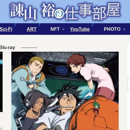
Sci-Fi
ART
NFT
YouTube
PHOTO
Blu-ray
06