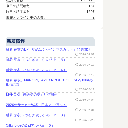
総訪問者数:
1643993
今日の訪問者数:
1137
昨日の訪問者数:
1207
現在オンライン中の人数:
2
新着情報
紬希 芽衣のEP「初恋はシャインマスカット」配信開始
2026-08-01
紬希 芽衣 （つむぎ めい）のＥＰ（５）
2026-07-18
紬希 芽衣 （つむぎ めい）のＥＰ（４）
2026-07-12
紬希 芽衣、MANORI、APEX PROTOCOL、Silky Blueの
配信開始
2026-07-11
MANORI「未送信の夏」配信開始
2026-07-04
2026年サッカーW杯、日本 vs ブラジル
2026-07-01
紬希 芽衣 （つむぎ めい）のＥＰ（３）
2026-06-28
Silky Blueの2ndアルバム（５）