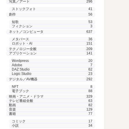
写真／アート
296
ストックフォト
41
創作
56
短歌
53
フィクション
3
ネット／コンピュータ
637
メタバース
36
ロボット・AI
151
テクノロジー全般
209
アプリケーション
141
Wordpress
20
Adobe
7
DAZ Studio
62
Logic Studio
23
デジタル／AV機器
292
NFT
8
電子ブック
88
映画・アニメ・ドラマ
329
テレビ番組全般
63
動画
82
音楽
129
書籍
77
コミック
17
小説
34