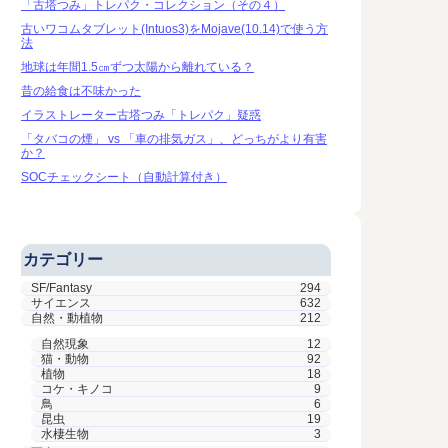
「古塔つみ」トレパク・コレクション（その４）
古いワコムタブレット(Intuos3)をMojave(10.14)で使う方
法
地球は年間1.5㎝ずつ太陽から離れている？
昔の給食は不味かった
イラストレーター古塔つみ「トレパク」疑惑
「タバコの煙」 vs 「車の排気ガス」、どっちがより有害
か？
SOCチェックシート（自動計算付き）
カテゴリー
SF/Fantasy
294
サイエンス
632
自然・動植物
212
自然現象
12
猫・動物
92
植物
18
コケ・キノコ
9
鳥
6
昆虫
19
水棲生物
3