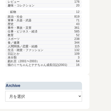
レビュー
176
趣味・コレクション
20
鉱物
12
政治・社会
819
軍事・兵器・武器
71
歴史
43
事件・事故・災害
361
仕事・ビジネス・経済
585
教育
52
スポーツ
238
食／健康
344
人間関係／恋愛・結婚
115
生活・雑貨・ファッション
132
日記とか
109
未分類
3
戯れ言（2001〜2003）
64
猫のミーちゃんとナナちゃん成長日記(2001)
16
Archive