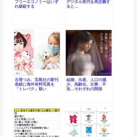
フリーエコノミーはいず
デジタル世代を再定義す
れ破綻する
ると…
古塔つみ、宝島社の新刊
結婚、出産、人口の減
表紙に海外有料写真を
少、高齢化、仕事、不
「トレパク」疑い
況…それぞれの関係