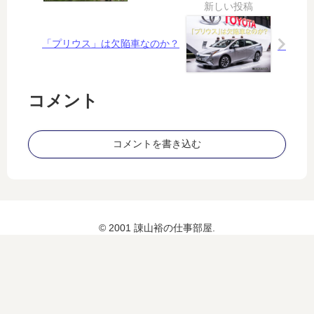
で
あ
、
れ
な
こ
「プリウス」は欠陥車なのか？
に
れ
を
(1
変
2)
コメント
え
～
る
T
の
A
コメントを書き込む
か
G
？
S
T
O
C
K
© 2001 諌山裕の仕事部屋.
で
60
0
点
超