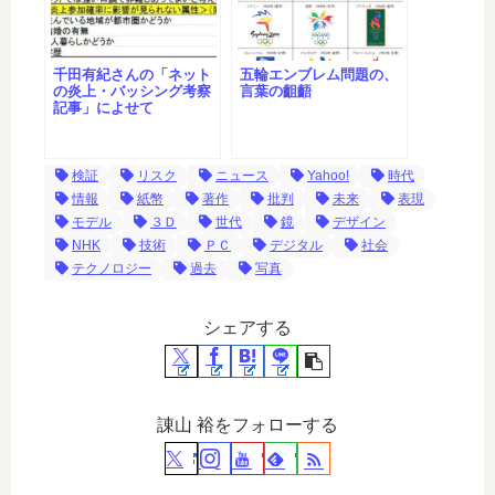
千田有紀さんの「ネット
五輪エンブレム問題の、
の炎上・バッシング考察
言葉の齟齬
記事」によせて
検証
リスク
ニュース
Yahoo!
時代
情報
紙幣
著作
批判
未来
表現
モデル
３Ｄ
世代
鏡
デザイン
NHK
技術
ＰＣ
デジタル
社会
テクノロジー
過去
写真
シェアする
諌山 裕をフォローする