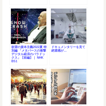
欲望の資本主義2022夏 特
ドキュメンタリーを見て
別編 「メタバースの衝撃
絶望感が…
デジタル経済のパラドッ
クス」【前編】｜ NHK
BS1