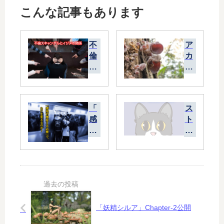
こんな記事もあります
不
ア
倫
カ
ス
ゲ
キ
キ
ャ
ク
ン
ラ
「
ス
ダ
ゲ
感
ト
ル
染
ッ
と
対
ク
イ
策
フ
ジ
変
ォ
メ
え
ト
の
る
サ
関
必
イ
係
要
ト
「妖精シルア」Chapter-2公開
」
の